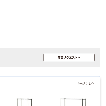
本気プライス
オリジナル
アスクル トイ
コピー用紙 ア
レのおそうじシ
スクル マルチ
ート 大王製紙
ペーパー スーパ
共同企画 トイ
ーホワイト+
￥330~
￥149~
（税込）
（税込）
レクリーナー
トイレシート
オリジナル
本気プライス
オリジナル
【ガムテープ】ア
アスクル プラス
商品リクエストへ
スクル 現場のチ
チックグローブ
カラ 厚さ
粉なし（パウダ
0.22mm 布テー
ーフリー）
￥145~
￥398~
（税込）
（税込）
プ
ページ：
1
／
4
本気プライス
アスクル クリア
ーホルダー A4
スタンダード