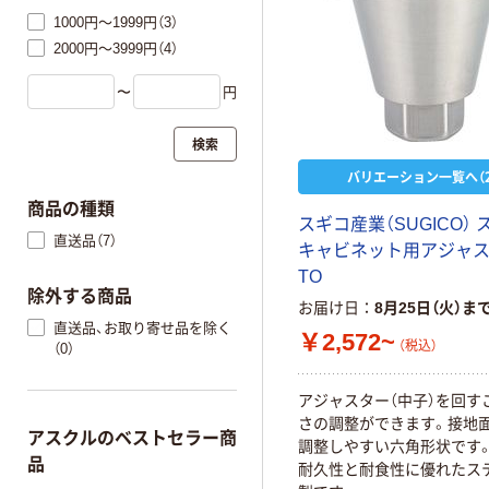
1000円～1999円（3）
2000円～3999円（4）
〜
円
検索
バリエーション一覧へ（2
商品の種類
スギコ産業（SUGICO） 
直送品（7）
キャビネット用アジャ
TO
除外する商品
お届け日
8月25日（火）ま
直送品、お取り寄せ品を除く
￥2,572~
（税込）
（0）
アジャスター（中子）を回す
さの調整ができます。接地
アスクルのベストセラー商
調整しやすい六角形状です
品
耐久性と耐食性に優れたス