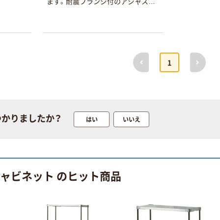
ます。耐震フランジ付のアジャスタ
ー（TO-460-P）も用意がございます。
外装は耐久性と耐食性に優れたステ
本気プライス
オリジナル
ンレス製です。
蛍光オプテック
【アスクル限定】
ス1(アスクル限
ファーストレイ
前へ
次へ
1
定モデル) 蛍光
ト ニトリルグ
ペン ゼブラ
ローブ ホワイ
￥52~
￥698~
（税込）
（税込）
ト 粉なし（パ
ウダーフリー）
本気プライス
本気プライス
つかりましたか？
嬬恋銘水 ナチュ
ペーパータオル
はい
いいえ
ラルミネラルウ
小判・シングル
ォーター 500ml
再生紙 200枚
キャップシール
FSC認証紙 アス
￥1,037~
￥143~
（税込）
付き／2Lラベル
クルオリジナル
（税込）
レス 10本
キャビネット のヒット商品
本気プライス
オリジナル
ティッシュペー
スズラン 酒精綿
パー ボックス
G バルクタイプ
モカ 200組 5個