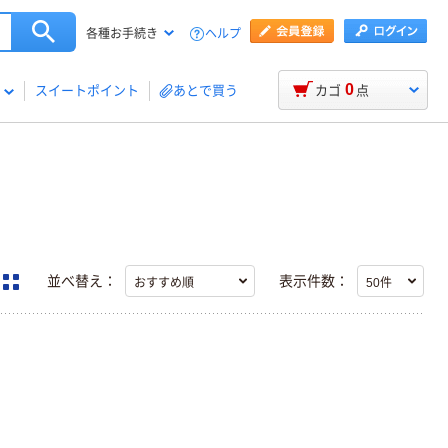
ヘルプ
各種お手続き
0
スイートポイント
あとで買う
カゴ
点
並べ替え：
表示件数：