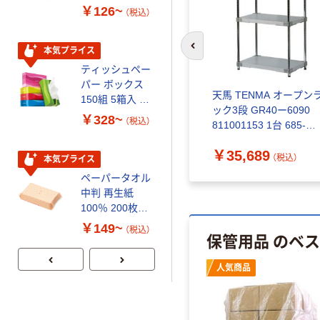
￥126~
￥458~
（税込）
（税込）
本気プライス
本気プライス
前のスライドへ
ティッシュペー
トイレットペー
パー ボックス
パー シングル
ープンラ
天馬 TENMA オープンラ
天馬 TENMA オープン
150組 5箱入 ア
120ｍ 再生紙
2090
ック5段 GR40ー120180
ック3段 GR40ー6090
スクル スマート
100% 6ロール
￥328~
￥470~
（税込）
（税込）
85-
811001182 1台 685-
811001153 1台 685-
コンパクト ビ
リサイクル100
3181（直送品）
3182（直送品）
ビッド PEFC認
芯あり FSC認
￥71,560
￥35,689
）
（税込）
（税込）
証
証
本気プライス
期間限定価格
ペーパータオル
アスクル プラ
中判 再生紙
スチックグロー
100％ 200枚
ブ 薄手 粉な
FSC認証 シング
し（パウダーフ
￥149~
￥298~
（税込）
（税込）
保管用品 のベ
ル 大王製紙共同
リー）
企画 オリジナル
人気商品