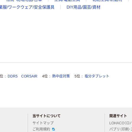
業服/ワークウェア/安全保護具
DIY用品/園芸/資材
3位
DDR5 CORSAIR
4位
熱中症対策
5位
塩分タブレット
当サイトについて
関連サイト
アスクルについてお気軽にご質問ください
サイトマップ
LOHACO（ロ
ご利用規約
パプリ（印刷・