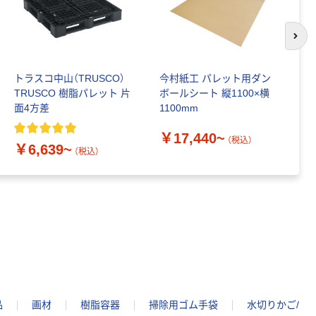
次の
トラスコ中山（TRUSCO）
今村紙工 パレット用ダン
伸
TRUSCO 樹脂パレット 片
ボールシート 縦1100×横
ー
面4方差
1100mm
￥
￥17,440~
（税込）
￥6,639~
（税込）
品
画材
樹脂容器
掃除用ゴム手袋
水切りかご/