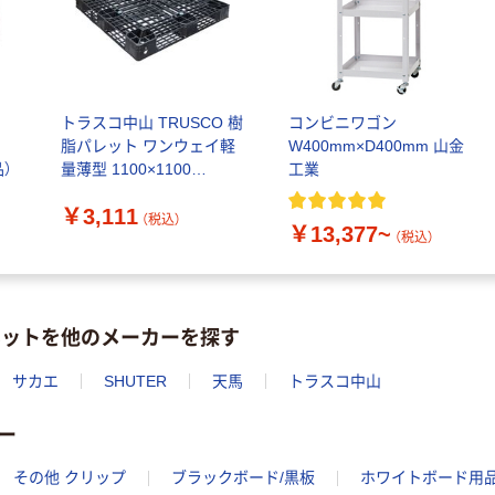
ー
トラスコ中山 TRUSCO 樹
コンビニワゴン
脂パレット ワンウェイ軽
W400mm×D400mm 山金
品）
量薄型 1100×1100
工業
TAP1111OWS 1枚 562-
￥3,111
6167（直送品）
（税込）
￥13,377~
（税込）
ネットを他のメーカーを探す
サカエ
SHUTER
天馬
トラスコ中山
ー
その他 クリップ
ブラックボード/黒板
ホワイトボード用