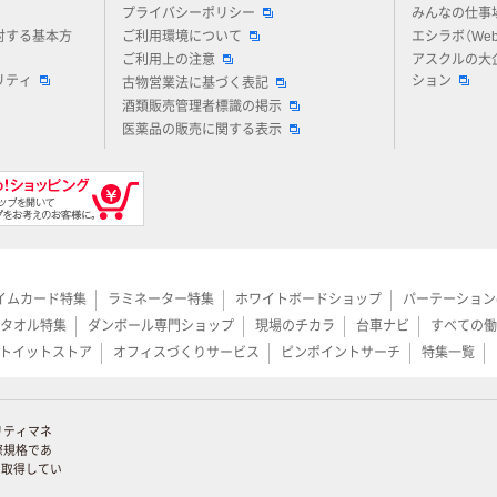
プライバシーポリシー
みんなの仕事
対する基本方
ご利用環境について
エシラボ（We
ご利用上の注意
アスクルの大
リティ
ション
古物営業法に基づく表記
酒類販売管理者標識の掲示
医薬品の販売に関する表示
イムカード特集
ラミネーター特集
ホワイトボードショップ
パーテーション
タオル特集
ダンボール専門ショップ
現場のチカラ
台車ナビ
すべての働
トイットストア
オフィスづくりサービス
ピンポイントサーチ
特集一覧
リティマネ
際規格であ
証を取得してい