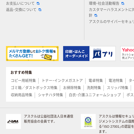
お支払いについて
環境・社会活動報告
返品・交換について
カスタマーハラスメントに
針
アスクルのサイバーセキュ
おすすめ特集
コピー用紙特集
トナー・インクメガストア
電卓特集
電池特集
タ
ゴミ箱／ダストボックス特集
お掃除特集
洗剤特集
スリッパ特集
収納用品特集
シャチハタ特集
白衣・介護ユニフォームショップ
ポス
アスクルは公益社団法人日本通信
アスクルは情報セキュ
販売協会の会員です。
ジメントシステムの国
る「ISO 27001」の認
ます。