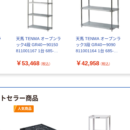
指定医薬部外品
アスクル オリジ
￥428~
（税込）
ナルティッシュ
￥140~
（税込）
PEFC認証
オリジナル
人気商品
【アスクル限定】
サントリー 天然
ファーストレイ
ラ
天馬 TENMA オープンラ
天馬 TENMA オープンラ
水 ミネラルウォ
ト ニトリルグ
ック4段 GR40ー90150
ック3段 GR40ー9090
ーター ペットボ
ローブ ブル
￥698~
（税込）
811001167 1台 685-
811001164 1台 685-
トル
ー 粉なし（パ
￥686~
（税込）
3183（直送品）
3180（直送品）
ウダーフリー）
￥53,468
￥42,958
（税込）
（税込）
オリジナル
本気プライス
アスクル 検査用
ファーストレイ
ディスポパンツ
ト ホワイト紙コ
￥96~
（税込）
ップ
ストセラー商品
￥374~
（税込）
人気商品