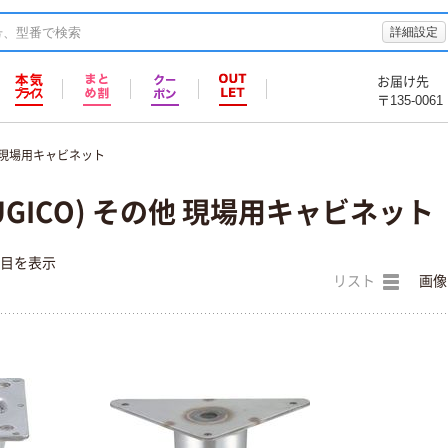
詳細設定
お届け先
〒135-0061
 現場用キャビネット
GICO) その他 現場用キャビネット
件目を表示
リスト
画像