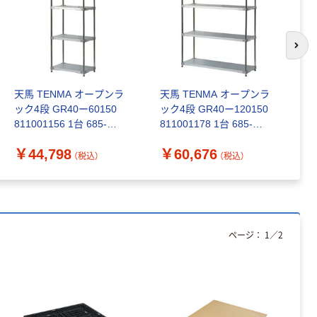
￥126~
（税込）
本気プライス
次の
ティッシュペー
パー ボックス
天馬 TENMA オープンラ
天馬 TENMA オープンラ
ト
150組 5箱入 ア
ック4段 GR40ー60150
ック4段 GR40ー120150
F
スクル スマート
￥328~
（税込）
811001156 1台 685-
811001178 1台 685-
ク
コンパクト ビ
3185（直送品）
3178（直送品）
段 
ビッド PEFC認
￥44,798
￥60,676
￥
3
（税込）
（税込）
証
本気プライス
ペーパータオル
中判 再生紙
100％ 200枚
FSC認証 シング
￥149~
（税込）
ページ：
1
／
2
ル 大王製紙共同
企画 オリジナル