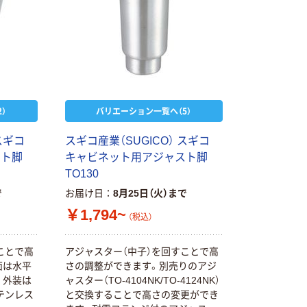
）
バリエーション一覧へ（5）
スギコ
スギコ産業（SUGICO） スギコ
スト脚
キャビネット用アジャスト脚
TO130
で
お届け日
8月25日（火）まで
￥1,794~
（税込）
ことで高
アジャスター（中子）を回すことで高
面は水平
さの調整ができます。別売りのアジ
。外装は
ャスター（TO-4104NK/TO-4124NK）
テンレス
と交換することで高さの変更ができ