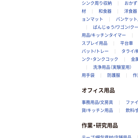
シンク周り収納
おかず
材
和食器
洋食器
ョンマット
バンケット
ばんじゅう/ワゴン/ク
用品/キッチンタイマー
スプレイ用品
平台車
バット/トレー
タライ/
ンク・タンクコック
金
洗浄用品（実験室用）
用手袋
防護服
作
オフィス用品
事務用品/文房具
ファ
貨/キッチン用品
飲料/
作業・研究用品
テープ/梱包資材/店舗用品