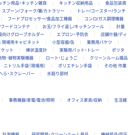
ッチン用品・キッチン雑貨
キッチン収納用品
食品包装資
スプーン/フォーク/箸/カトラリー
トレー/コースター/ランチ
フードプロセッサー/食品加工機器
コンロ/ガス調理機器
/フードコンテナ
お玉/フライ返し/キッチンツール
計量
袋向けグローブホルダー
エプロン・予防衣
店舗什器/ディ
 現場用キャビネット
小型容器/缶
業務用バケツ
ソケット
棒状温度計
実験用バット・トレー
ポリタ
動物･植物実験機器
ロート・じょうご
クリーンルーム備品
ニトリル手袋（現場用）
ポリエチレン手袋
その他 作業
へら・スクレーバー
水廻り部材
事務機器/家電/電池/照明
オフィス家具/収納
生活雑
計測機器
研究開発・クリーンルーム用品
機械部品/空圧