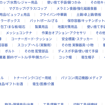
カップ/水筒/レジャー用品
使い捨て手袋/鍋つかみ
その他キ
マグカップ/グラス/コップ
メラミン食器/強化磁器食器
用品/ビュッフェ用品
フライパン/中華鍋
土鍋/卓上鍋/鉄板
ーラーボックス
バット/ボール/ざる
保存容器/キッチンポット
包丁/まな板/砥石
製菓用品
地震対策用品
使い捨て手
メッシュコンテナ
作業台オプション・アクセサリ
その他
樽
コーナーガード・クッション
安全標識・ステッカー
属容器
スコップ・へら（実験用）
その他 実験器具・小物
ボルト
その他 配管部品
ディスポ手袋/使い捨て手袋
業着 脚絆/ゲートル/手甲/腕カバー
コック帽
衛生帽子
イル
トナー/インク/コピー用紙
パソコン/周辺機器/メディア
食品/ギフト/お酒
衛生/医療/介護
物流・現場用品/台車
工具/電動工具
切削工具/研磨材