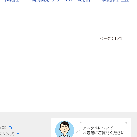
ページ：
1
／
1
ハコ）
スタンプ）