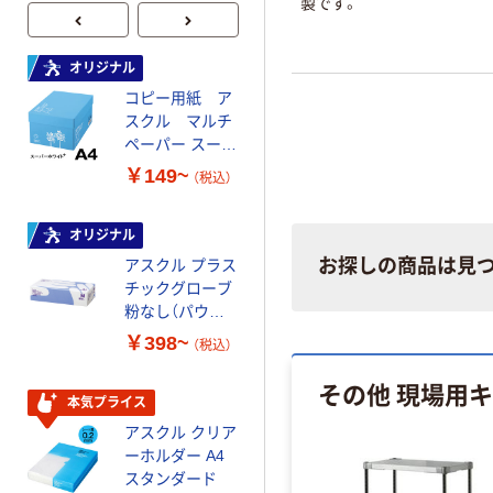
製です。
オリジナル
オリジナル
コピー用紙 ア
コピー用紙 マ
スクル マルチ
ルチペーパー
ペーパー スーパ
スーパーエコノ
ーホワイト+
ミー+
￥149~
￥149~
（税込）
（税込）
オリジナル
本気プライス
お探しの商品は見
アスクル プラス
トイレットペー
チックグローブ
パー ダブル60
粉なし（パウダ
ｍ 再生紙
ーフリー）
100% 6ロール
￥398~
￥460~
（税込）
（税込）
リサイクル100
芯あり FSC認
その他 現場用
証
本気プライス
本気プライス
アスクル クリア
アスクル 耳にや
ーホルダー A4
さしい やわらか
スタンダード
いマスク