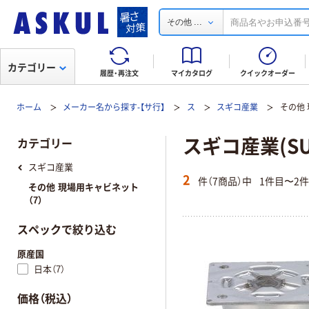
...
その他
カテゴリー
履歴・再注文
マイカタログ
クイックオーダー
ホーム
メーカー名から探す-【サ行】
ス
スギコ産業
その他
スギコ産業(SU
カテゴリー
スギコ産業
2
件（7商品）中
1件目〜2
その他 現場用キャビネット
（7）
スペックで絞り込む
原産国
日本（7）
価格（税込）