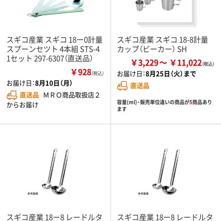
スギコ産業 スギコ 18ー0計量
スギコ産業 スギコ 18-8計量
スプーンセツト 4本組 STS-4
カップ（ビーカー） SH
1セット 297-6307（直送品）
￥3,229
￥11,022
￥928
お届け日：
8月25日（火）まで
（税込）
お届け日：
8月10日（月）
直送品
直送品
ＭＲＯ商品取扱店２
容量(ml)・販売単位違いの商品が
5
商品あり
からお届け
ます
スギコ産業 18ー8 レードルタ
スギコ産業 18ー8 レードルタ