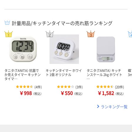
計量用品/キッチンタイマーの売れ筋ランキング
タニタ（TANITA） 抗菌で
キッチンタイマー ホワイ
タニタ（TANITA） キッチ
蝶
か見えタイマー キッチン
ト 1個 オリジナル
ンスケール 2kg ホワイト
3m
タイマ…
…
(
4件
)
(
3件
)
(
20件
)
￥998
￥550
￥1,582
（税込）
（税込）
（税込）
ランキング一覧