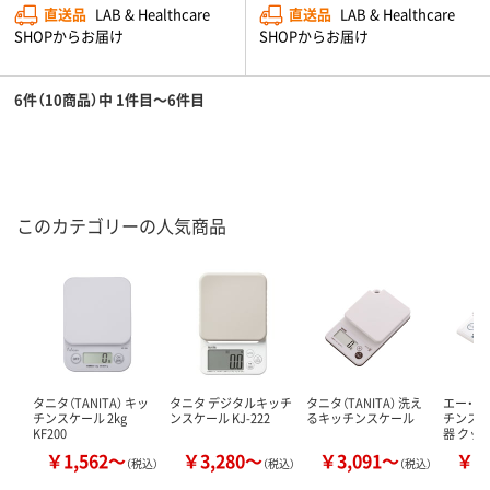
直送品
LAB & Healthcare
直送品
LAB & Healthcare
SHOPからお届け
SHOPからお届け
6件（10商品）中 1件目～6件目
このカテゴリーの人気商品
タニタ（TANITA） キッ
タニタ デジタルキッチ
タニタ（TANITA） 洗え
エー・ア
チンスケール 2kg
ンスケール KJ-222
るキッチンスケール
チンスケ
KF200
器 クッ
￥1,562～
￥3,280～
￥3,091～
￥1
（税込）
（税込）
（税込）