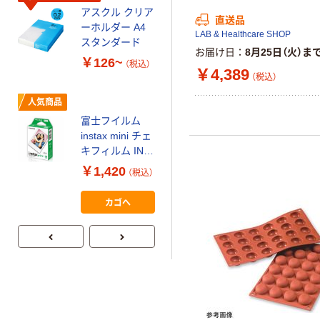
ビッド PEFC認
アスクル クリア
直送品
証
オリジナル
ーホルダー A4
LAB & Healthcare SHOP
コピー用紙 マ
スタンダード
お届け日
8月25日（火）ま
ルチペーパー
￥126~
（税込）
スーパーエコノ
￥4,389
（税込）
ミー+
￥149~
（税込）
人気商品
富士フイルム
本気プライス
instax mini チェ
【ガムテープ】ア
キフィルム INS
スクル 現場のチ
MINI JP1 1パッ
￥1,420
（税込）
カラ 厚さ
ク（10枚入り）
0.22mm 布テー
￥145~
（税込）
カゴへ
プ