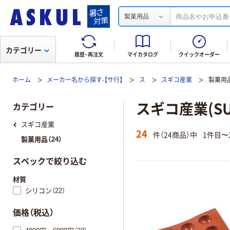
製菓用品
カテゴリー
履歴・再注文
マイカタログ
クイックオーダー
ホーム
メーカー名から探す-【サ行】
ス
スギコ産業
製菓用
スギコ産業(SU
カテゴリー
スギコ産業
24
件（24商品）中
1件目〜
製菓用品（24）
スペックで絞り込む
材質
シリコン（22）
価格（税込）