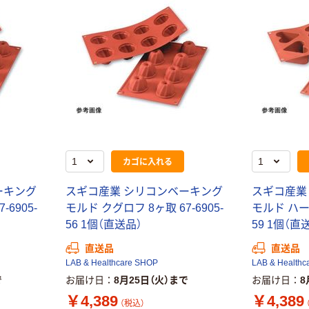
カゴに入れる
ーキング
スギコ産業 シリコンベーキング
スギコ産業
6905-
モルド クグロフ 8ヶ取 67-6905-
モルド ハート
56 1個（直送品）
59 1個（直
直送品
直送品
LAB & Healthcare SHOP
LAB & Healthc
で
お届け日
8月25日（火）まで
お届け日
8
￥4,389
￥4,389
（税込）