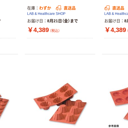
富士フイルム
在庫
わずか
直送品
直送品
オリジナル
instax mini13
LAB & Healthcare SHOP
LAB & Healthc
アスクルオリジ
INS MINI 13
で
お届け日
8月21日（金）まで
お届け日
8
ナル ラミネー
￥12,100~
トフィルム A4
￥4,389
￥4,389
（税込）
（税込）
サイズ
￥458~
（税込）
100μ（ミクロン）
本気プライス
本気プライス
大塚製薬工場
ペーパータオル
経口補水液 オー
中判 再生紙
エスワン（OS-1）
100％ 200枚
￥159~
（税込）
FSC認証 シング
￥149~
（税込）
ル 大王製紙共同
企画 オリジナル