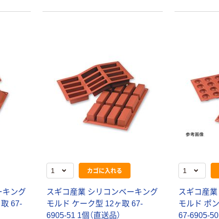
本気プライス
オリジナル
アスクル はたら
アスクル 「現場
く ふせん
のチカラ」 養生
50×15mm
テープ
￥386~
￥358~
（税込）
（税込）
本気プライス
オリジナル
トイレットペー
サントリー 伊右
パー ダブル60
衛門 「お茶、どう
ｍ 再生紙
ぞ。」 緑茶
100% 6ロール
￥460~
￥528~
（税込）
（税込）
リサイクル100
芯あり FSC認
証
オリジナル
オリジナル
カゴに入れる
乾電池 単4
アスクル プラス
形 アルカリ乾
チックグローブ
電池 北欧パッ
粉なし（パウダ
ーキング
スギコ産業 シリコンベーキング
スギコ産業
ケージ アスク
ーフリー）
 67-
モルド ケーク型 12ヶ取 67-
モルド ポ
￥140~
￥398~
（税込）
（税込）
ルオリジナル
6905-51 1個（直送品）
67-6905-