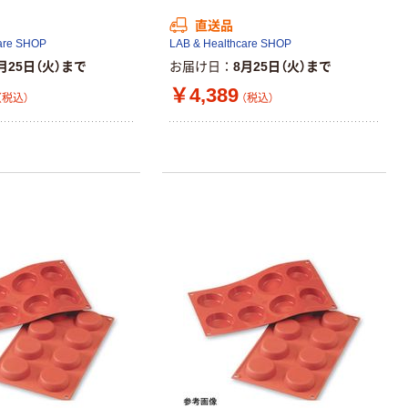
証
アスクル トイ
直送品
レのおそうじシ
are SHOP
LAB & Healthcare SHOP
ート 大王製紙
月25日（火）まで
お届け日
8月25日（火）まで
共同企画 トイ
￥330~
（税込）
レクリーナー
￥4,389
（税込）
（税込）
トイレシート
オリジナル
本気プライス
アスクル フラッ
トファイル エコ
ノミータイプ
A4タテ(コクヨ
￥115~
（税込）
製造）