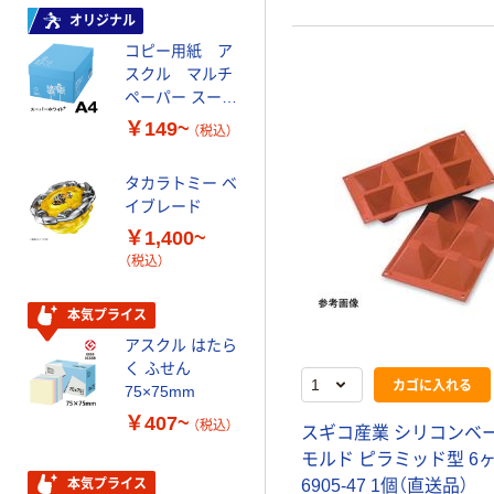
オリジナル
オリジナル
コピー用紙 ア
ゴミ袋 エコノミ
スクル マルチ
ータイプ 乳白半
ペーパー スーパ
透明 高密度タイ
ーホワイト+
プ 詰替用 バイ
￥149~
￥616~
（税込）
（税込）
オマス素材10％
配合
タカラトミー ベ
オリジナル
イブレード
乾電池 単3
￥1,400~
形 アルカリ乾
（税込）
電池 北欧パッ
ケージ アスク
￥140~
（税込）
ルオリジナル
本気プライス
アスクル はたら
本気プライス
く ふせん
カゴに入れる
ティッシュペー
75×75mm
パー ボックス
￥407~
（税込）
150組 5箱入 ア
スギコ産業 シリコンベ
スクル スマート
モルド ピラミッド型 6ヶ取
￥328~
（税込）
コンパクト ビ
本気プライス
6905-47 1個（直送品）