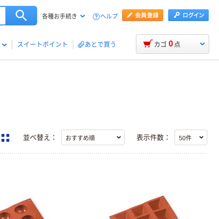
ヘルプ
各種お手続き
0
スイートポイント
あとで買う
カゴ
点
並べ替え：
表示件数：