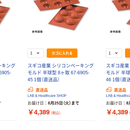
カゴに入れる
ーキング
スギコ産業 シリコンベーキング
スギコ産業
905-
モルド 半球型 8ヶ取 67-6905-
モルド 半球型
45 1個（直送品）
46 1個（直
直送品
直送品
LAB & Healthcare SHOP
LAB & Healthc
で
お届け日
8月25日（火）まで
お届け日
8
￥4,389
￥4,389
（税込）