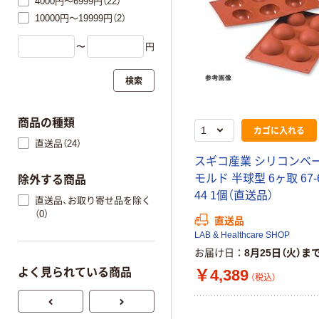
4000円～6999円（22）
10000円～19999円（2）
〜
円
検索
商品の種類
カゴに入れる
直送品（24）
スギコ産業 シリコンベ
モルド 半球型 6ヶ取 67-6
除外する商品
44 1個（直送品）
直送品、お取り寄せ品を除く
（0）
直送品
LAB & Healthcare SHOP
お届け日
8月25日（火）ま
￥4,389
よく見られている商品
（税込）