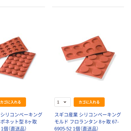
本気プライス
本気プライス
アスクル はたら
キングジム テプ
く ふせん 付箋
ラ TEPRA
75×25mm
PRO【純正】テー
プ 白ラベル
￥377~
￥914~
（税込）
（税込）
12mm幅 （黒文
字）
富士フイルム チ
本気プライス
ェキ専用フィル
ニチバン セロテ
ム INSTAX MINI
ープ 大巻
WW2
￥1,580~
￥124~
（税込）
（税込）
本気プライス
本気プライス
アスクル セロハ
トイレットペー
カゴに入れる
カゴに入れる
ンテープ
パー シングル
120ｍ 再生紙
￥216~
（税込）
 シリコンベーキング
スギコ産業 シリコンベーキング
100% 6ロール
￥470~
（税込）
ンポネット型 8ヶ取
モルド フロランタン 8ヶ取 67-
リサイクル100
本気プライス
芯あり FSC認
50 1個（直送品）
6905-52 1個（直送品）