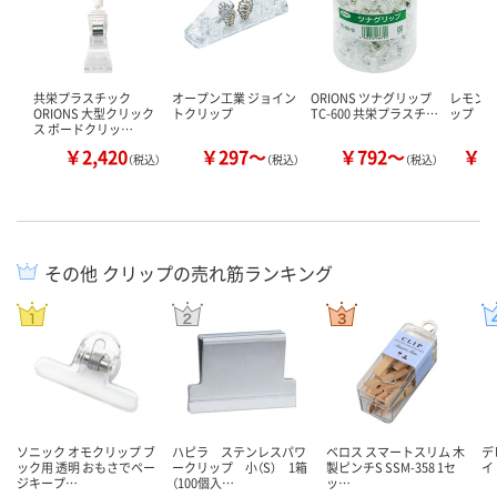
共栄プラスチック
オープン工業 ジョイン
ORIONS ツナグリップ
レモン 
ORIONS 大型クリック
トクリップ
TC-600 共栄プラスチ…
ップ
ス ボードクリッ…
￥2,420
￥297～
￥792～
￥1
（税込）
（税込）
（税込）
その他 クリップの売れ筋ランキング
ソニック オモクリップ ブ
ハピラ ステンレスパワ
ベロス スマートスリム 木
デ
ック用 透明 おもさでペー
ークリップ 小（S） 1箱
製ピンチS SSM-358 1セ
イト
ジキープ…
（100個入…
ッ…