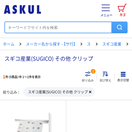
カゴ
メニュー
ホーム
メーカー名から探す - 【サ行】
ス
スギコ産業
スギコ産業(SUGICO) その他 クリップ
1
1
件（5商品）中 1～1件を表示
表示切替
絞り込み
並び替え
スギコ産業(SUGICO) その他 クリップ
絞り込み