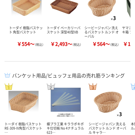
トーダイ 樹脂バスケッ
トーダイ ベーカリーバ
シービージャパン 洗え
ヤマニパ
ト 角型バスケット
スケット 深型40型VB
るバスケット ルンド オ
キ箱 フ
ーバル
￥554～
￥2,493～
￥564～
￥15
（税込）
（税込）
（税込）
バンケット用品/ビュッフェ用品の売れ筋ランキング
トーダイ 樹脂バスケット
蝶プラ工業 キララポキポ
シービージャパン 洗える
本
RE-309-IV角型バスケット
キ仕切板 No 4ナチュラル
バスケット ルンド オーバ
ルパ
…
623…
ル キャラ…