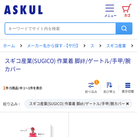
カゴ
メニュー
ホーム
メーカー名から探す - 【サ行】
ス
スギコ産業
スギコ産業(SUGICO) 作業着 脚絆/ゲートル/手甲/腕
カバー
1
1
件（5商品）中 1～1件を表示
表示切替
絞り込み
並び替え
スギコ産業(SUGICO) 作業着 脚絆/ゲートル/手甲/腕カバー
絞り込み