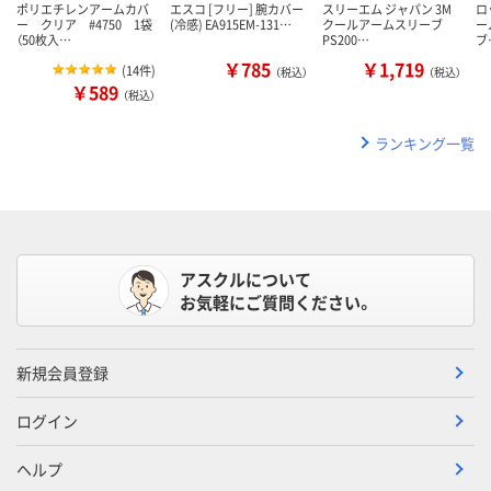
ポリエチレンアームカバ
エスコ [フリー] 腕カバー
スリーエム ジャパン 3M
ロ
ー クリア #4750 1袋
(冷感) EA915EM-131…
クールアームスリーブ
ー
（50枚入…
PS200…
ブ
￥785
￥1,719
(
14件
)
（税込）
（税込）
￥589
（税込）
ランキング一覧
アスクルについて
お気軽にご質問ください。
新規会員登録
ログイン
ヘルプ