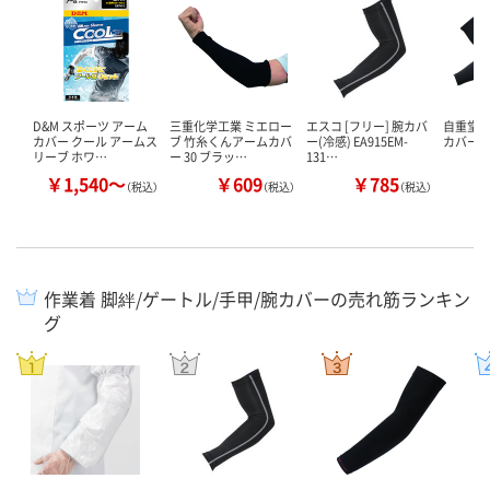
D&M スポーツ アーム
三重化学工業 ミエロー
エスコ [フリー] 腕カバ
自重堂 
カバー クール アームス
ブ 竹糸くんアームカバ
ー(冷感) EA915EM-
カバー
リーブ ホワ…
ー 30 ブラッ…
131…
￥1,540～
￥609
￥785
￥
（税込）
（税込）
（税込）
作業着 脚絆/ゲートル/手甲/腕カバーの売れ筋ランキン
グ