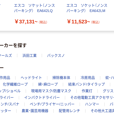
ケ
エスコ ソケット（ノンス
エスコ ソケット（ノンス
パーキング） EA642LQ
パーキング） EA642LM
￥37,131~
￥11,523~
（税込）
（税込）
ーカーを探す
ツールズ
浜田工業
バックスノ
ー
作用品
ヘッドライト
掃除機本体
冷房用品
蚊・
化学繊維ロープ
綿・麻ロープ
結束バンド/タイラップ
ップ/ショベル
現場用マスク/防塵マスク
作業灯
グリス
ライバー
インパクトドライバー
その他電動工具アクセサリ
レンチ/スパナ
ペンチ/プライヤー/ニッパー
ハンマー
バ
ナッター
農業・園芸用機器
配管用レンチ
その他大工道