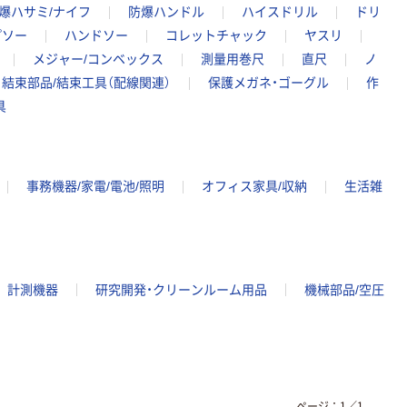
爆ハサミ/ナイフ
防爆ハンドル
ハイスドリル
ドリ
プソー
ハンドソー
コレットチャック
ヤスリ
メジャー/コンベックス
測量用巻尺
直尺
ノ
結束部品/結束工具（配線関連）
保護メガネ・ゴーグル
作
具
事務機器/家電/電池/照明
オフィス家具/収納
生活雑
計測機器
研究開発・クリーンルーム用品
機械部品/空圧
ページ：
1
／
1