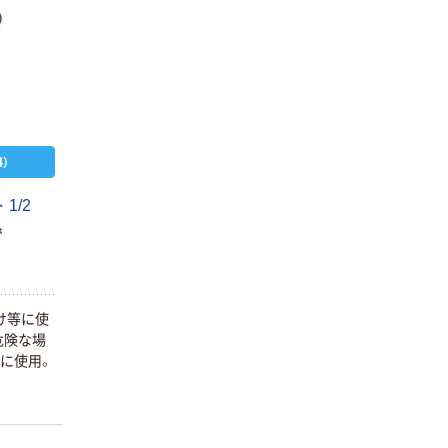
）
1/2
で
け等に使
危険な場
に使用。