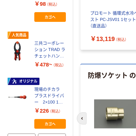
CMK-T30 1本
￥170~
￥98
（税込）
（税込）
プロモート 循環式水冷
カゴへ
オリジナル
スト PC-JSV01 1セット
（直送品）
現場のチカラ 8
本組ドライバー
人気商品
￥13,119
セット 1セット
（税込）
三共コーポレー
オリジナル
￥398
ション TRAD ラ
（税込）
チェットハンド
カゴへ
クランプ
￥478~
（税込）
防爆ソケット 
人気商品
オリジナル
飯塚カンパニー
現場のチカラ
ポイズンリムー
プラスドライバ
バー
ー 2×100 1本
オリジナル
￥3,980~
￥226
（税込）
（税込）
前のスライドへ
カゴへ