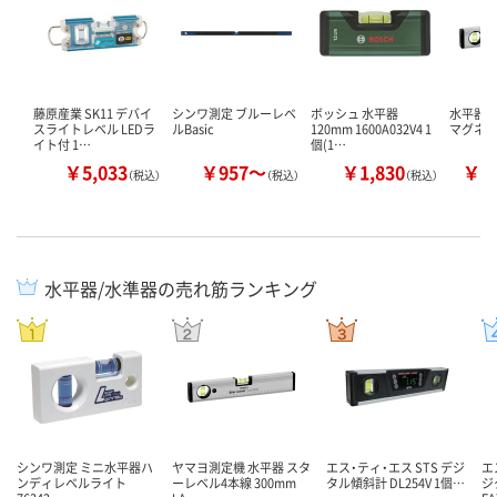
藤原産業 SK11 デバイ
シンワ測定 ブルーレベ
ボッシュ 水平器
水平器
スライトレベル LEDラ
ルBasic
120mm 1600A032V4 1
マグネッ
イト付 1…
個(1…
￥5,033
￥957～
￥1,830
￥2
（税込）
（税込）
（税込）
水平器/水準器の売れ筋ランキング
シンワ測定 ミニ水平器ハ
ヤマヨ測定機 水平器 スタ
エス・ティ・エス STS デジ
エ
ンディレベルライト
ーレベル4本線 300mm
タル傾斜計 DL254V 1個…
ジ