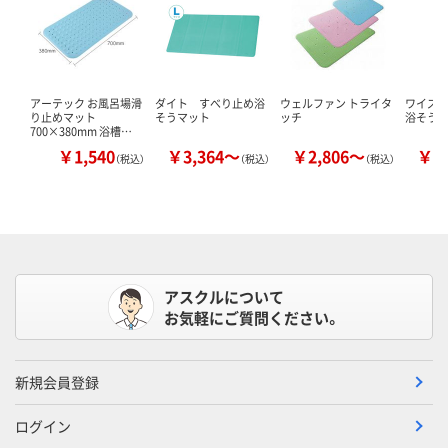
アーテック お風呂場滑
ダイト すべり止め浴
ウェルファン トライタ
ワイズ
り止めマット
そうマット
ッチ
浴そう
700×380mm 浴槽…
￥1,540
￥3,364～
￥2,806～
￥1
（税込）
（税込）
（税込）
アスクルについて
お気軽にご質問ください。
新規会員登録
ログイン