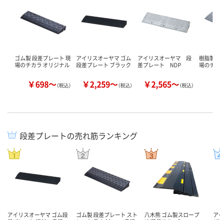
ゴム製 段差プレート 現
アイリスオーヤマ ゴム
アイリスオーヤマ 段
樹脂製 
場のチカラ オリジナル
段差プレート ブラック
差プレート NDP
場のチカ
￥698～
￥2,259～
￥2,565～
￥
（税込）
（税込）
（税込）
段差プレートの売れ筋ランキング
アイリスオーヤマ ゴム段
ゴム製 段差プレート スト
八木熊 ゴム製スロープ
ア