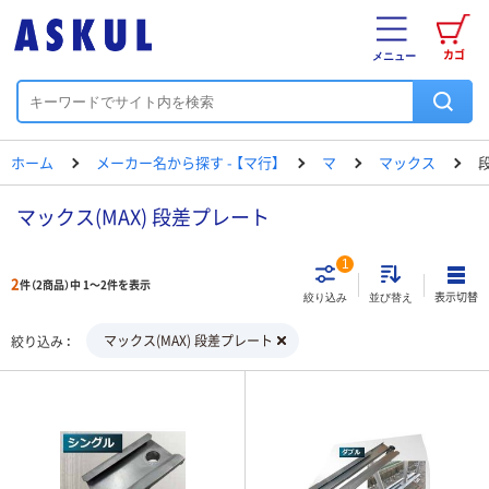
カゴ
メニュー
ホーム
メーカー名から探す - 【マ行】
マ
マックス
マックス(MAX) 段差プレート
1
2
件（2商品）中 1～2件を表示
表示切替
絞り込み
並び替え
マックス(MAX) 段差プレート
絞り込み