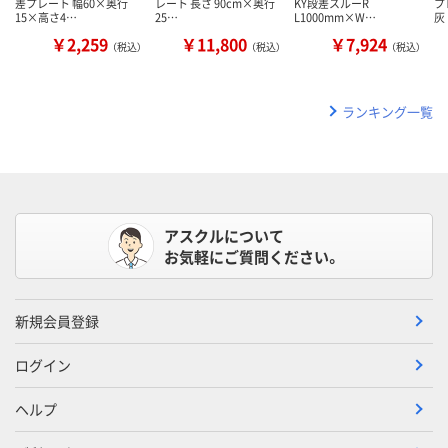
差プレート 幅60×奥行
レート 長さ 90cm×奥行
KY段差スルーR
プ
15×高さ4…
25…
L1000mm×W…
灰
￥2,259
￥11,800
￥7,924
（税込）
（税込）
（税込）
ランキング一覧
アスクルについて
お気軽にご質問ください。
新規会員登録
ログイン
ヘルプ