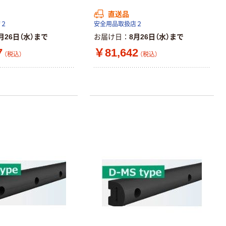
ーホルダー A4
直送品
スタンダード
店２
安全用品取扱店２
￥126~
（税込）
月26日（水）まで
お届け日
8月26日（水）まで
7
￥81,642
（税込）
（税込）
本気プライス
ティッシュペー
パー ボックス
150組 5箱入 ア
スクル スマート
￥328~
（税込）
コンパクト ビ
ビッド PEFC認
証
本気プライス
トイレットペー
パー ダブル60
ｍ 再生紙
100% 6ロール
￥460~
（税込）
リサイクル100
芯あり FSC認
証