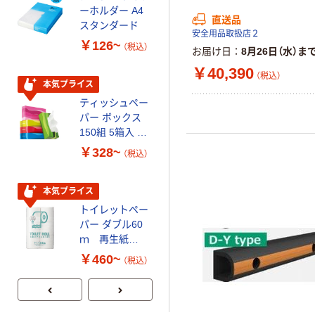
ーホルダー A4
さしい やわらか
直送品
スタンダード
いマスク
安全用品取扱店２
￥126~
￥458~
（税込）
（税込）
お届け日
8月26日（水）ま
￥40,390
（税込）
本気プライス
期間限定価格
ティッシュペー
アスクル プラ
パー ボックス
スチックグロー
150組 5箱入 ア
ブ 薄手 粉な
スクル スマート
し（パウダーフ
￥328~
￥298~
（税込）
（税込）
コンパクト ビ
リー）
ビッド PEFC認
証
本気プライス
本気プライス
トイレットペー
嬬恋銘水 ナチュ
パー ダブル60
ラルミネラルウ
ｍ 再生紙
ォーター 500ml
100% 6ロール
キャップシール
￥460~
￥1,037~
（税込）
リサイクル100
付き／2Lラベル
（税込）
芯あり FSC認
レス 10本
証