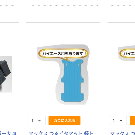
カゴに入れる
ー大 4t
マックス つるピタマット 軽ト
マックス 