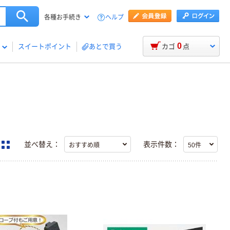
ヘルプ
各種お手続き
0
スイートポイント
あとで買う
カゴ
点
並べ替え：
表示件数：