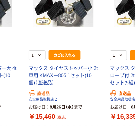
カゴに入れる
ー大 4t
マックス タイヤストッパー小 2t
マックス 
ト(10
車用 KMAXー805 1セット(10
ロープ付 2t
個)（直送品）
セット(5組
直送品
直送品
安全用品取扱店２
安全用品取扱
で
お届け日
8月26日（水）まで
お届け日
8
￥15,460
￥16,33
（税込）