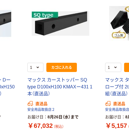
カゴに入れる
 Dー
マックス カーストッパー SQ
マックス 
0xH150
type D100xH100 KMAXー431 1
ロープ付 2t
）
本（直送品）
組（直送品）
直送品
直送品
安全用品取扱店２
安全用品取扱
で
お届け日
8月26日（水）まで
お届け日
8
￥67,032
￥5,157
（税込）