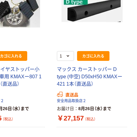
カゴに入れる
カゴに入れる
タイヤストッパー小
マックス カーストッパー D
車用 KMAXー807 1
type (中空) D50xH50 KMAXー
)（直送品）
421 1本（直送品）
直送品
店２
安全用品取扱店２
月26日（水）まで
お届け日
8月26日（水）まで
5
￥27,157
（税込）
（税込）