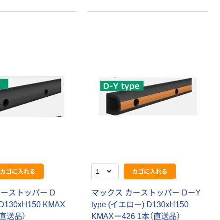
オリジナル
オリジナル
アスクルオリジ
コピー用紙 ア
ナル ラミネー
スクル マルチ
トフィルム A4
ペーパー スーパ
サイズ
ーホワイト+
￥458~
￥149~
（税込）
（税込）
100μ（ミクロン）
オリジナル
アスクル プラス
チックグローブ
粉なし（パウダ
カゴに入れる
カゴに入れる
ーフリー）
￥398~
（税込）
カーストッパー D
マックス カーストッパー DーY
 D130xH150 KMAX
type (イエロー) D130xH150
本気プライス
（直送品）
KMAXー426 1本（直送品）
アスクル クリア