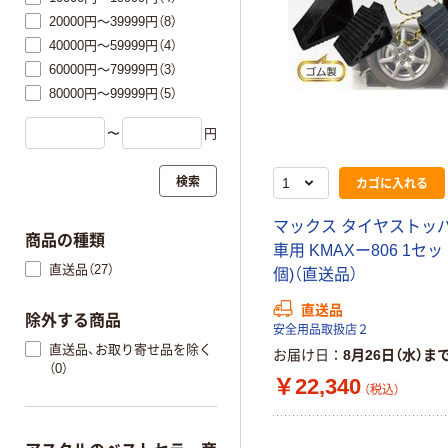
20000円～39999円（8）
40000円～59999円（4）
60000円～79999円（3）
80000円～99999円（5）
〜
円
検索
カゴに入れる
マックス タイヤストッパ
商品の種類
車用 KMAXー806 1セッ
直送品（27）
個)（直送品）
直送品
除外する商品
安全用品取扱店２
直送品、お取り寄せ品を除く
お届け日
8月26日（水）ま
（0）
￥22,340
（税込）