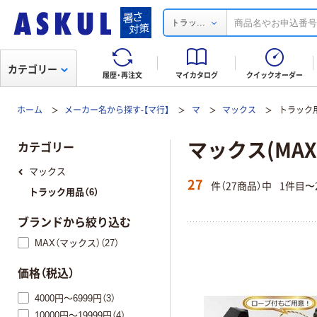
...
トラッ
カテゴリー
履歴・再注文
マイカタログ
クイックオーダー
ホーム
メーカー名から探す-【マ行】
マ
マックス
トラック
マックス(MA
カテゴリー
マックス
27
件（27商品）中
1件目〜
トラック用品（6）
ブランドから絞り込む
MAX（マックス）（27）
価格（税込）
4000円～6999円（3）
10000円～19999円（4）