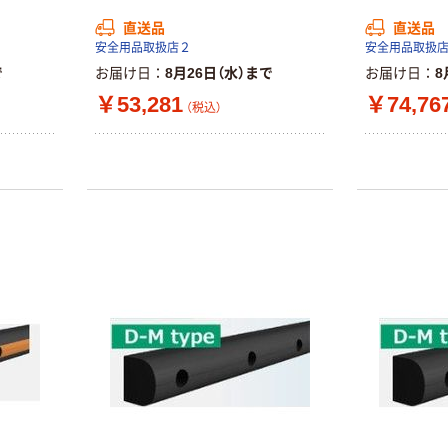
ト ホワイト紙コ
小判・シングル
直送品
直送品
ップ
再生紙 200枚
安全用品取扱店２
安全用品取扱
FSC認証紙 アス
￥374~
￥143~
（税込）
（税込）
で
お届け日
8月26日（水）まで
お届け日
8
クルオリジナル
￥53,281
￥74,76
（税込）
本気プライス
本気プライス
蛍光オプテック
ティッシュペー
ス1(アスクル限
パー ボックス
定モデル) 蛍光
モカ 200組 5個
ペン ゼブラ
アスクル オリジ
￥52~
￥428~
（税込）
（税込）
ナルティッシュ
PEFC認証
オリジナル
本気プライス
スズラン 酒精綿
アスクル トイ
G バルクタイプ
レのおそうじシ
指定医薬部外品
ート 大王製紙
共同企画 トイ
￥140~
￥330~
（税込）
（税込）
レクリーナー
トイレシート
オリジナル