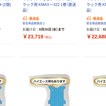
ト(2個)
ラック用 KMAXー322 1巻（直送
ラック用 KM
品）
品）
直送品
直送品
安全用品取扱店２
安全用品取扱
で
お届け日
8月26日（水）まで
お届け日
8
￥23,719
￥22,68
（税込）