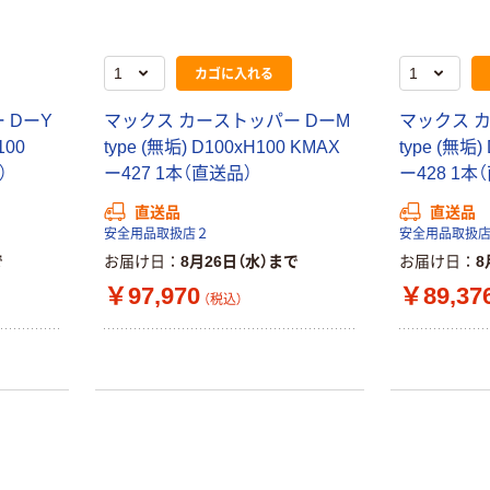
カゴに入れる
 DーY
マックス カーストッパー DーM
マックス 
100
type (無垢) D100xH100 KMAX
type (無垢)
）
ー427 1本（直送品）
ー428 1本
直送品
直送品
安全用品取扱店２
安全用品取扱
で
お届け日
8月26日（水）まで
お届け日
8
￥97,970
￥89,37
（税込）