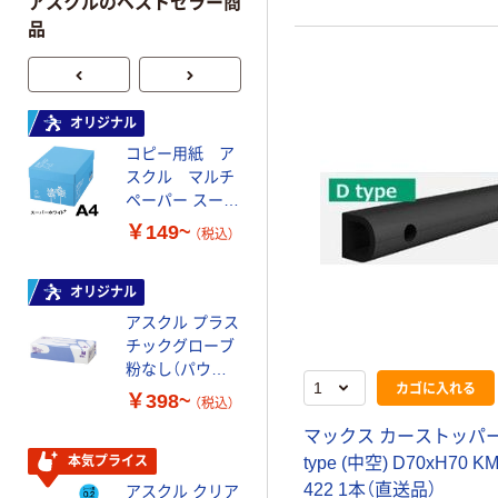
アスクルのベストセラー商
品
オリジナル
本気プライス
コピー用紙 ア
ペーパータオル
スクル マルチ
中判 再生紙
ペーパー スーパ
100％ 200枚
ーホワイト+
FSC認証 シング
￥149~
￥149~
（税込）
（税込）
ル 大王製紙共同
企画 オリジナル
オリジナル
オリジナル
アスクル プラス
コピー用紙 マ
チックグローブ
ルチペーパー
粉なし（パウダ
スーパーエコノ
カゴに入れる
ーフリー）
ミー+
￥398~
￥149~
（税込）
（税込）
マックス カーストッパー
type (中空) D70xH70 
本気プライス
本気プライス
422 1本（直送品）
アスクル クリア
アスクル 耳にや