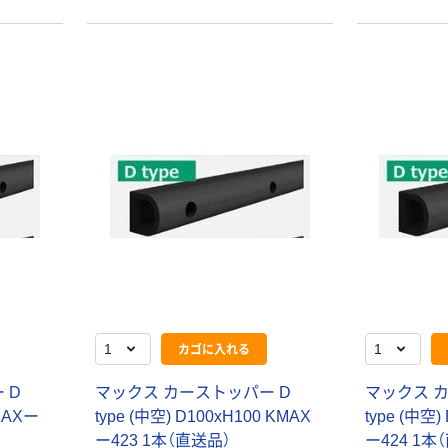
本気プライス
オリジナル
トイレットペー
【アスクル限定】
パー シングル
ファーストレイ
120ｍ 再生紙
ト ニトリルグ
100% 6ロール
ローブ ホワイ
￥470~
￥698~
（税込）
（税込）
リサイクル100
ト 粉なし（パ
芯あり FSC認
ウダーフリー）
証
人気商品
オリジナル
サントリー 天然
【アスクル限定】
水 ミネラルウォ
ファーストレイ
ーター ペットボ
ト ニトリルグ
カゴに入れる
トル
ローブ ブル
￥686~
￥698~
（税込）
（税込）
ー 粉なし（パ
 D
マックス カーストッパー D
マックス 
ウダーフリー）
KMAXー
type (中空) D100xH100 KMAX
type (中空)
本気プライス
本気プライス
ー423 1本（直送品）
ー424 1本
ファーストレイ
ペーパータオル