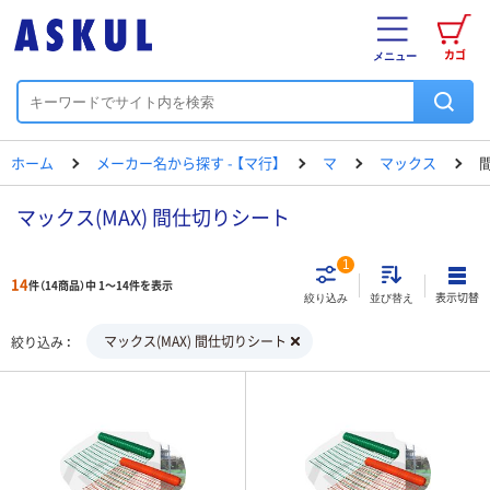
カゴ
メニュー
ホーム
メーカー名から探す - 【マ行】
マ
マックス
マックス(MAX) 間仕切りシート
1
14
件（14商品）中 1～14件を表示
表示切替
絞り込み
並び替え
マックス(MAX) 間仕切りシート
絞り込み