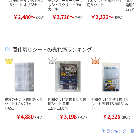
現場のチカラ 透明糸入
タカショー イージープ
明和グラビア 透明間仕
明和グラ
りシート オリジナル
ッシュスクリーン 3m
切りシート
透明シー
カーキ
128×13
￥2,480～
￥3,726～
￥2,326～
￥
（税込）
（税込）
（税込）
間仕切りシートの売れ筋ランキング
現場のチカラ 透明糸入り
明和グラビア 間仕切り透
明和グラビア 透明間仕切
シート 1.8×2.7m
明シート 車用
シート 透明 TS-9018 1枚
TIAS1…
128×130cm …
（…
￥4,880
￥3,198
￥2,326
（税込）
（税込）
（税込）
ランキング一覧