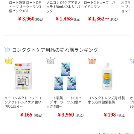
ロート製薬 ロートCキ
メニコン O2ケアアミノ
ロートCキューブ ハ
オフテク
ューブ オーツーワン3
ソラ 120ml×2本入 1パ
イドロワン
ー プロ
個パック 498…
ック
ョン 36
￥3,960
￥1,468
￥1,362～
￥
（税込）
（税込）
（税込）
コンタクトケア用品の売れ筋ランキング
メニコンネクト ソフトコ
ロート製薬 ロートCキュ
コンタクトレンズ用 精製
オ
ンタクトレンズケア 使い
ーブ オーツーワン3個パ
水 500ml 健栄製薬
プ
切り1回分 …
ック 498…
3
￥165
￥3,960
￥198
（税込）
（税込）
（税込）