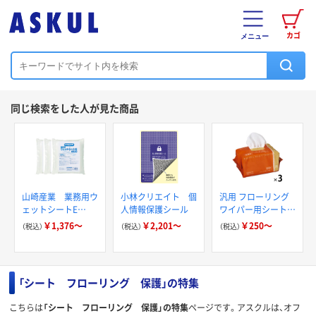
カゴ
メニュー
同じ検索をした人が見た商品
山崎産業 業務用ウ
小林クリエイト 個
汎用 フローリング
ェットシートE
人情報保護シール
ワイパー用シート
600【幅600mm用】
ドライ／ウェット
￥1,376～
￥2,201～
￥250～
（税込）
（税込）
（税込）
【ウェットシート】
レギュラーサイズ
ヒビフル コクヨ
「シート フローリング 保護」の特集
こちらは
「シート フローリング 保護」の特集
ページです。アスクルは、オフ