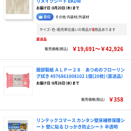
リメイクシート BKDW
お届け日：8月20日（木）まで
その他 内装材/外装材
8
サイズ・色・販売単位違いの商品が
商品あります
直送品
￥19,691～￥42,926
販売価格(税込)
服部製紙 ＡＬＰー２８ あつめのフローリン
グ拭き 4976861008102 1個(20枚)（直送品）
お届け日：8月26日（水）まで
￥358
販売価格(税込)
リンテックコマース カンタン壁床補修保護シ
ート 壁に貼る ひっかき防止シート 半透明