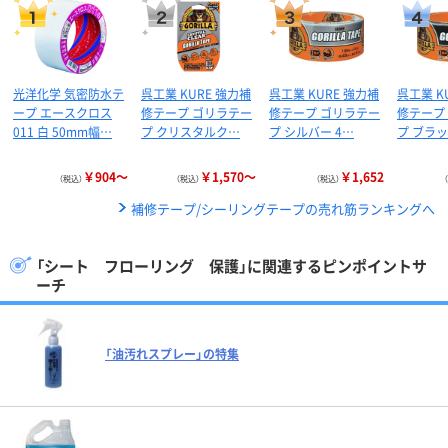
光洋化学 気密防水テ
呉工業 KURE 強力補
呉工業 KURE 強力補
呉工業 K
ープ エースクロス
修テープ ゴリラテー
修テープ ゴリラテー
修テープ
011 白 50mm幅…
プ クリスタルク…
プ シルバー 4…
プ ブラッ
￥904～
￥1,570～
￥1,652
（税込）
（税込）
（税込）
補修テープ/シーリングテープの売れ筋ランキングへ
「シート フローリング 保護」に関連するピンポイントサ
ーチ
「油汚れスプレー」の特集