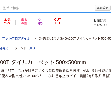
詳細設定
お届け先
〒135-0061
ルマット/フロアタイル
【軒先渡し】東リ GA GA100T タイルカーペット 500×5
全部見る
ブランド
東リ
00T タイルカーペット 500×500mm
油防汚加工。汚れが付きにくく長期間美観を保ちます。撥水、撥油性能に
れた耐久性。GA100シリーズは、基布上のパイル質量（刈り取り目付）3