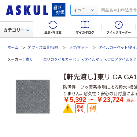
すべて
カテゴリー
履歴・再注文
マイカタログ
クイックオーダー
ホーム
オフィス家具/収納
ラグ/マット
タイルカーペット/タイ
メーカー
東リ
東リのタイルカーペット/タイルマット/フロアタイルを
【軒先渡し】東リ GA GA1
防汚性：フッ素系樹脂による撥水・撥
りません。耐久性：安心の目付量による優
￥5,392
~
￥23,724
（税込）