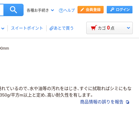
ヘルプ
各種お手続き
0
スイートポイント
あとで買う
カゴ
点
00mm
優れているので、水や油等の汚れをはじき、すぐに拭取ればシミにもな
50g/平方m以上と定め、高い耐久性を有します。
商品情報の誤りを報告