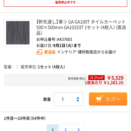
販売停止中です
【軒先渡し】東リ GA GA100T タイルカーペット
500×500mm GA10333T 1セット（4枚入）（直送
品）
お申込番号：AK37683
お届け日：
9月1日（火）まで
直送品
インテリア・建材取扱店からお届け
型番
販売単位
1セット（4枚入）
￥5,529
35.5%off
販売価格（税込）
1枚あたり ￥1,382.25
数量
カゴへ
1件目～20件目（54件中）
1
2
3