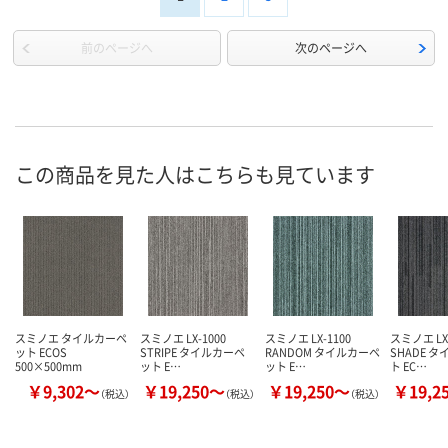
前のページへ
次のページへ
この商品を見た人はこちらも見ています
スミノエ タイルカーペ
スミノエ LX-1000
スミノエ LX-1100
スミノエ LX-
ット ECOS
STRIPE タイルカーペ
RANDOM タイルカーペ
SHADE 
500×500mm
ット E…
ット E…
ト EC…
￥9,302～
￥19,250～
￥19,250～
￥19,2
（税込）
（税込）
（税込）