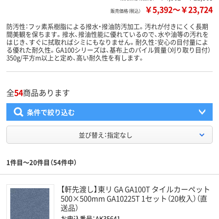
￥5,392
～
￥23,724
販売価格（税込）
防汚性：フッ素系樹脂による撥水・撥油防汚加工。汚れが付きにくく長期
間美観を保ちます。撥水、撥油性能に優れているので、水や油等の汚れを
はじき、すぐに拭取ればシミにもなりません。耐久性：安心の目付量によ
る優れた耐久性。GA100シリーズは、基布上のパイル質量（刈り取り目付）
350g/平方m以上と定め、高い耐久性を有します。
全
54
商品あります
条件で絞り込む
並び替え：指定なし
1件目～20件目（54件中）
【軒先渡し】東リ GA GA100T タイルカーペット
500×500mm GA10225T 1セット（20枚入）（直
送品）
お申込番号：AK35641