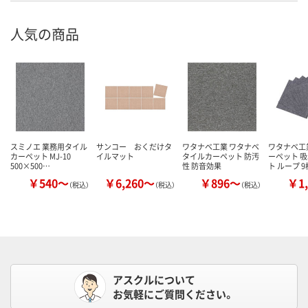
人気の商品
スミノエ 業務用タイル
サンコー おくだけタ
ワタナベ工業 ワタナベ
ワタナベ工
カーペット MJ-10
イルマット
タイルカーペット 防汚
ーペット 
500×500…
性 防音効果
ト ループ 
￥540～
￥6,260～
￥896～
￥1,
（税込）
（税込）
（税込）
アスクルについて
お気軽にご質問ください。