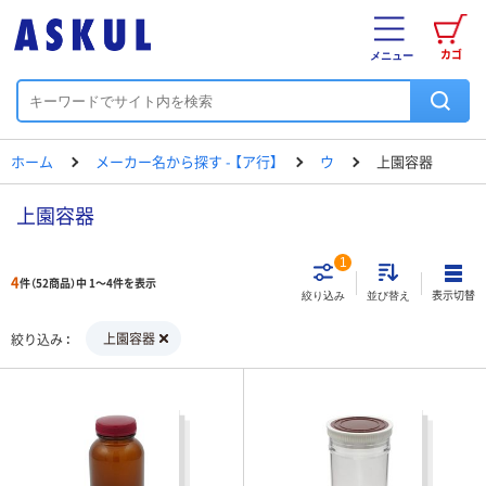
カゴ
メニュー
ホーム
メーカー名から探す - 【ア行】
ウ
上園容器
上園容器
1
4
件（52商品）中 1～4件を表示
表示切替
絞り込み
並び替え
上園容器
絞り込み