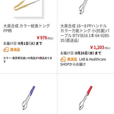
大泉合成 カラー給食トング
大泉合成 18ー8 PPハンドル
PP柄
カラー万能トング 小(抗菌)パ
ープル BTV3616 1本 64-9285-
￥976
（税込）
35（直送品）
お届け日：
9月1日（火）まで
￥1,203
（税込）
直送品
お届け日：
8月26日（水）まで
カラー・販売単位違いの商品が
4
商品ありま
直送品
LAB & Healthcare
す
SHOPからお届け