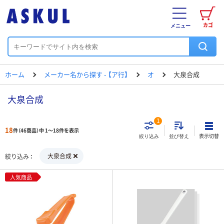
カゴ
メニュー
ホーム
メーカー名から探す - 【ア行】
オ
大泉合成
大泉合成
1
18
件（46商品）中 1～18件を表示
表示切替
絞り込み
並び替え
大泉合成
絞り込み
人気商品