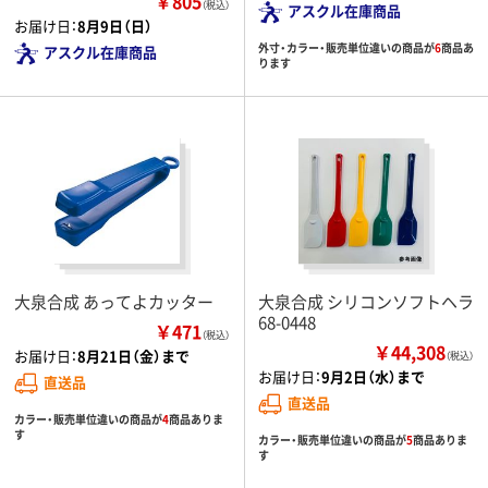
￥805
（税込）
アスクル在庫商品
お届け日：
8月9日（日）
外寸・カラー・販売単位違いの商品が
6
商品あ
アスクル在庫商品
ります
大泉合成 あってよカッター
大泉合成 シリコンソフトヘラ
68-0448
￥471
（税込）
￥44,308
お届け日：
8月21日（金）まで
（税込）
お届け日：
9月2日（水）まで
直送品
直送品
カラー・販売単位違いの商品が
4
商品ありま
す
カラー・販売単位違いの商品が
5
商品ありま
す