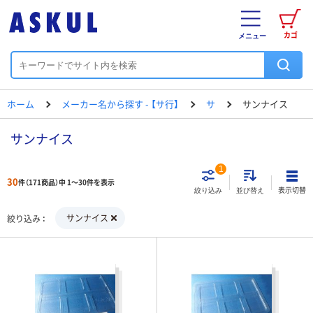
カゴ
メニュー
ホーム
メーカー名から探す - 【サ行】
サ
サンナイス
サンナイス
1
30
件（171商品）中 1～30件を表示
表示切替
絞り込み
並び替え
サンナイス
絞り込み