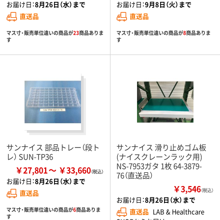
お届け日：
8月26日（水）まで
お届け日：
9月8日（火）まで
直送品
直送品
マス寸・販売単位違いの商品が
23
商品ありま
マス寸・販売単位違いの商品が
8
商品ありま
す
す
サンナイス 部品トレー（段ト
サンナイス 滑り止めゴム板
レ） SUN-TP36
(ナイスクレーンラック用)
NS-7953ガタ 1枚 64-3879-
￥27,801
￥33,660
76（直送品）
お届け日：
8月26日（水）まで
￥3,546
（税込）
直送品
お届け日：
8月26日（水）まで
マス寸・販売単位違いの商品が
6
商品ありま
直送品
LAB & Healthcare
す