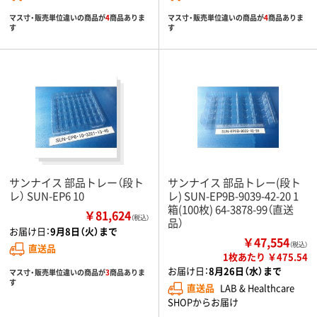
マス寸・販売単位違いの商品が
4
商品ありま
マス寸・販売単位違いの商品が
4
商品ありま
す
す
サンナイス 部品トレー（段ト
サンナイス 部品トレー(段ト
レ） SUN-EP6 10
レ) SUN-EP9B-9039-42-20 1
箱(100枚) 64-3878-99（直送
￥81,624
（税込）
品）
お届け日：
9月8日（火）まで
￥47,554
（税込）
直送品
1枚あたり ￥475.54
お届け日：
8月26日（水）まで
マス寸・販売単位違いの商品が
3
商品ありま
す
直送品
LAB & Healthcare
SHOPからお届け