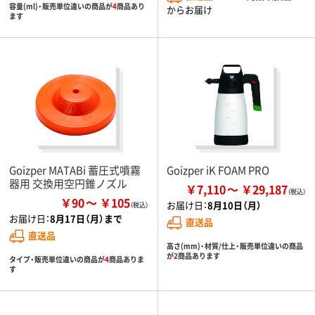
容量(ml)・販売単位違いの商品が
4
商品あり
からお届け
ます
Goizper MATABi 蓄圧式噴霧
Goizper iK FOAM PRO
器用 交換用空円錐ノズル
￥7,110
￥29,187
￥90
￥105
お届け日：
8月10日（月）
お届け日：
8月17日（月）まで
直送品
直送品
高さ(mm)・材質/仕上・販売単位違いの商品
が
2
商品あります
タイプ・販売単位違いの商品が
4
商品ありま
す