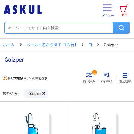
カゴ
メニュー
ホーム
メーカー名から探す - 【カ行】
コ
Goizper
Goizper
1
20
件（29商品）中 1～20件を表示
表示切替
絞り込み
並び替え
Goizper
絞り込み