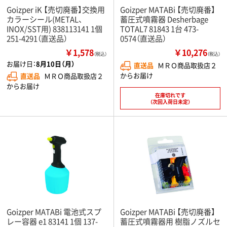
Goizper iK 【売切廃番】交換用
Goizper MATABi 【売切廃番】
カラーシール(METAL、
蓄圧式噴霧器 Desherbage
INOX/SST用) 838113141 1個
TOTAL7 81843 1台 473-
251-4291（直送品）
0574（直送品）
￥1,578
￥10,276
（税込）
（税込）
お届け日：
8月10日（月）
直送品
ＭＲＯ商品取扱店２
からお届け
直送品
ＭＲＯ商品取扱店２
からお届け
在庫切れです
（次回入荷日未定）
Goizper MATABi 電池式スプ
Goizper MATABi 【売切廃番】
レー容器 e1 83141 1個 137-
蓄圧式噴霧器用 樹脂ノズルセ