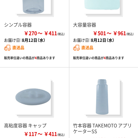
シンプル容器
大容量容器
￥270
￥411
￥501
￥961
お届け日：
8月12日（水）
お届け日：
8月12日（水）
直送品
直送品
販売単位違いの商品が
4
商品あります
販売単位違いの商品が
4
商品あります
高粘度容器 キャップ
竹本容器 TAKEMOTO アプリ
ケーターSS
￥117
￥411