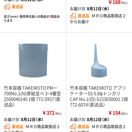
￥168
（税込）
直送品
お届け日：
8月12日（水）
直送品
ＭＲＯ商品取扱店２
高さ(mm)・販売単位違いの商品が
2
商品あ
ります
からお届け
竹本容器 TAKEMOTO PMー
竹本容器 TAKEMOTO アプリ
700No.1(N)厚紙並ベ 3・4番型
ケーターSS 0.8φトンガリ
2500040140 1個 772-5957（直
CAP No.1(白) 6153030001 1個
送品）
772-6074（直送品）
￥372
￥154
（税込）
（税込）
お届け日：
8月12日（水）
お届け日：
8月12日（水）
直送品
ＭＲＯ商品取扱店２
直送品
ＭＲＯ商品取扱店２