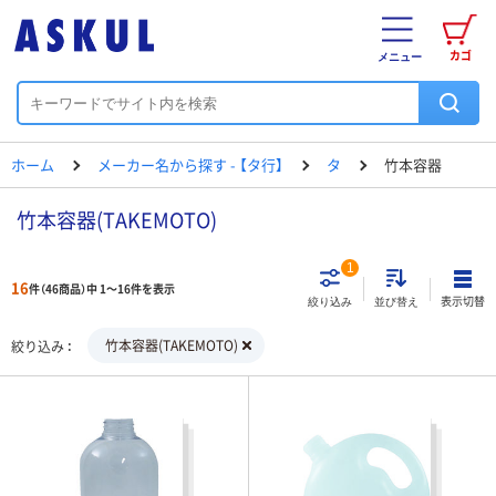
カゴ
メニュー
ホーム
メーカー名から探す - 【タ行】
タ
竹本容器
竹本容器(TAKEMOTO)
1
16
件（46商品）中 1～16件を表示
表示切替
絞り込み
並び替え
竹本容器(TAKEMOTO)
絞り込み