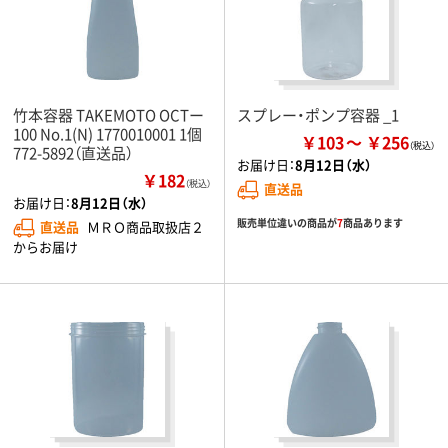
竹本容器 TAKEMOTO OCTー
スプレー・ポンプ容器 _1
100 No.1(N) 1770010001 1個
￥103
￥256
772-5892（直送品）
お届け日：
8月12日（水）
￥182
（税込）
直送品
お届け日：
8月12日（水）
販売単位違いの商品が
7
商品あります
直送品
ＭＲＯ商品取扱店２
からお届け