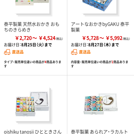
泰平製菓 天然水おかき おも
アートなおかきbyGAKU 泰平
ちのきらめき
製菓
￥2,720
￥4,524
￥5,728
￥5,992
お届け日：
8月25日（火）まで
お届け日：
8月27日（木）まで
直送品
直送品
タイプ・販売単位違いの商品が
4
商品ありま
内容量・販売単位違いの商品が
2
商品ありま
す
す
oishiku tanosii ひとときさん
泰平製菓 あられア・ラカルト