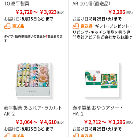
TO 泰平製菓
AR-10 1個（直送品）
￥2,720
￥3,923
￥2,296
（税込）
お届け日：
8月25日（火）まで
お届け日：
8月25日（火）まで
直送品
直送品
ギフト・プレゼント・
リビング・キッチン用品を扱う専
タイプ・販売単位違いの商品が
4
商品ありま
門商社アピデ株式会社からお届け
す
泰平製菓 あられア・ラカルト
泰平製菓 おやつアソート
AR_2
HA_2
￥3,064
￥4,610
￥2,712
￥3,296
お届け日：
8月25日（火）まで
お届け日：
8月25日（火）まで
直送品
直送品