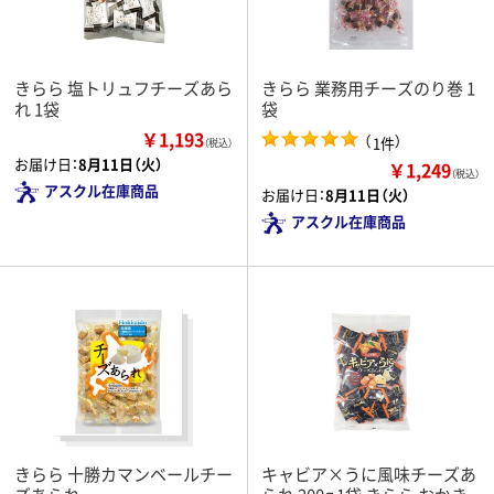
きらら 塩トリュフチーズあら
きらら 業務用チーズのり巻 1
れ 1袋
袋
￥1,193
（
）
1件
（税込）
お届け日：
8月11日（火）
￥1,249
（税込）
アスクル在庫商品
お届け日：
8月11日（火）
アスクル在庫商品
きらら 十勝カマンベールチー
キャビア×うに風味チーズあ