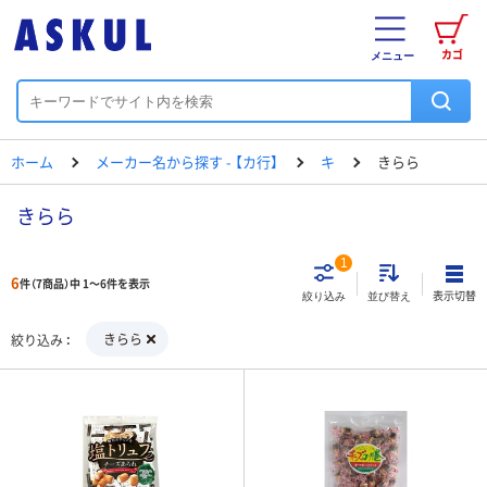
カゴ
メニュー
ホーム
メーカー名から探す - 【カ行】
キ
きらら
きらら
1
6
件（7商品）中 1～6件を表示
表示切替
絞り込み
並び替え
きらら
絞り込み