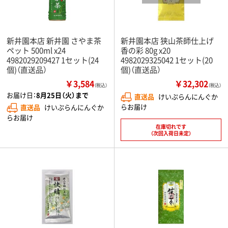
新井園本店 新井園 さやま茶
新井園本店 狭山茶師仕上げ
ペット 500ml x24
香の彩 80g x20
4982029209427 1セット(24
4982029325042 1セット(20
個)（直送品）
個)（直送品）
￥3,584
￥32,302
（税込）
（税込）
お届け日：
8月25日（火）まで
直送品
けいぷらんにんぐか
らお届け
直送品
けいぷらんにんぐか
らお届け
在庫切れです
（次回入荷日未定）