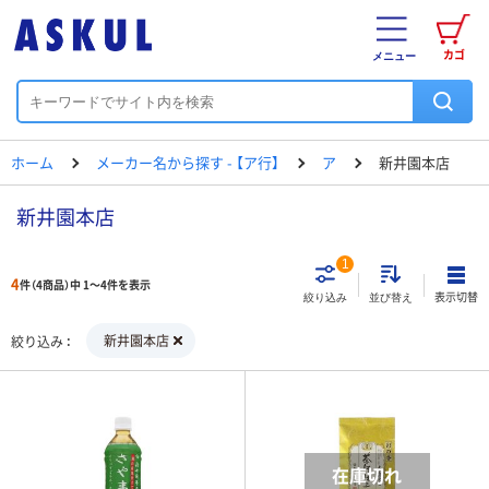
カゴ
メニュー
ホーム
メーカー名から探す - 【ア行】
ア
新井園本店
新井園本店
1
4
件（4商品）中 1～4件を表示
表示切替
絞り込み
並び替え
新井園本店
絞り込み