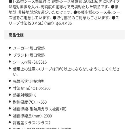
●T-35型シース熱電対は、耐熱シース金属管（SUS316）内にKタイプ
熱電対素線を入れ、高純度の絶縁材で充填封止した製品です。●接
地型、非接地型がお選びいただけます。●多種多様のシース長、シー
ス径をご用意しています。●取付部品のご用意もございます。●ス
リーブ寸法（SD×SL）（mm）：φ6.4×36
商品仕様
メーカー：坂口電熱
ブランド：坂口電熱
シース材質：SUS316
使用上の注意：スリーブは70℃以上にならないようにしてくださ
い。
先端形状：非接地型
寸法（mm）：φ1.0×300
熱電対種類：K
耐熱温度（℃）：～650
補償導線：耐熱用ガラス被覆（青）
補償導線長（mm）：2000
許容差クラス：クラス2