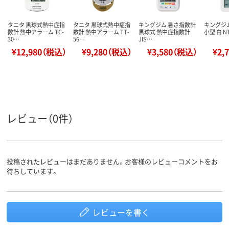
タニタ 黒球式熱中症指
タニタ 黒球式熱中症指
キングジム 暑さ指数計
キングジ
数計 熱中アラーム TC-
数計 熱中アラーム TT-
黒球式 熱中症指数計
小型 白 NT
30…
56…
JIS…
¥12,980（税込）
¥9,280（税込）
¥3,580（税込）
¥2,
レビュー（0件）
投稿されたレビューはまだありません。お客様のレビューコメントをお
待ちしています。
レビューを書く