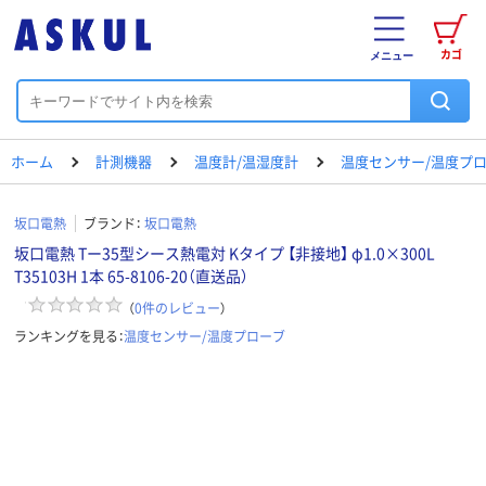
カゴ
メニュー
ホーム
計測機器
温度計/温湿度計
温度センサー/温度プ
坂口電熱
ブランド：
坂口電熱
坂口電熱 Tー35型シース熱電対 Kタイプ 【非接地】 φ1.0×300L
T35103H 1本 65-8106-20（直送品）
（
0
件のレビュー
）
ランキングを見る：
温度センサー/温度プローブ