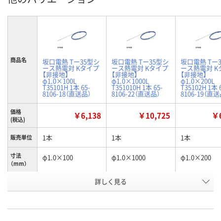
商品名
坂口電熱 Tー35型シ
坂口電熱 Tー35型シ
坂口電熱 Tー
ース熱電対 Kタイプ
ース熱電対 Kタイプ
ース熱電対 K
【非接地】
【非接地】
【非接地】
φ1.0×100L
φ1.0×1000L
φ1.0×200L
T35101H 1本 65-
T351010H 1本 65-
T35102H 1本 
8106-18（直送品）
8106-22（直送品）
8106-19（直送
価格
￥6,138
￥10,725
￥6
(税込)
1本
1本
1本
販売単位
寸法
φ1.0×100
φ1.0×1000
φ1.0×200
（mm）
お申込番
詳しく見る
RK19307
RK19311
RK19306
号
直送品
直送品
直送品
在庫