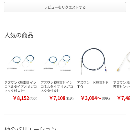
レビューをリクエストする
人気の商品
アズワン K熱電対 イン
アズワン K熱電対 イン
アズワン Ｋ熱電対Ｋ
アズワン 
コネルタイプ オメガコ
コネルタイプ オメガコ
ＴＯ
表面センサー
ネクタ付 Φ1…
ネクタ付 Φ1…
￥8,152
￥7,108
￥3,094～
￥7,4
（税込）
（税込）
（税込）
他のバリエーション