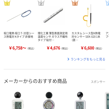
坂口電熱 坂口 T-35型シー
理化工業 薄型表面測定用
カスタム シース型K熱電
ア
ス熱電対 Kタイプ 非接地
温度センサ ガラス不織布
対センサー SEK-020 1本
ブ
タイプ 貼付…
（直…
￥6,758～
￥4,676
￥6,600
（税込）
（税込）
（税込）
ランキングをもっと見る
メーカーからのおすすめ商品
スポンサー