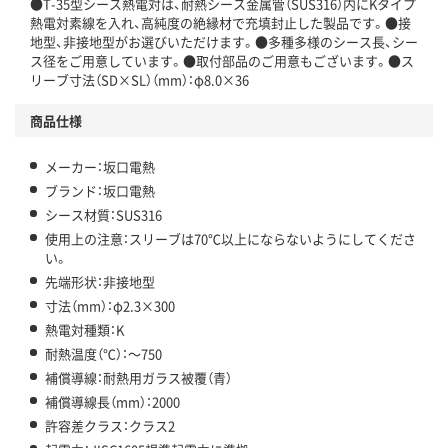
●T-35型シース熱電対は、耐熱シース金属管（SUS316）内にKタイプ
熱電対素線を入れ、高純度の絶縁材で充填封止した製品です。●接
地型、非接地型がお選びいただけます。●多種多様のシース長、シー
ス径をご用意しています。●取付部品のご用意もございます。●ス
リーブ寸法（SD×SL）（mm）：φ8.0×36
商品仕様
メーカー：坂口電熱
ブランド：坂口電熱
シース材質：SUS316
使用上の注意：スリーブは70℃以上にならないようにしてくださ
い。
先端形状：非接地型
寸法（mm）：φ2.3×300
熱電対種類：K
耐熱温度（℃）：～750
補償導線：耐熱用ガラス被覆（青）
補償導線長（mm）：2000
許容差クラス：クラス2