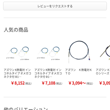
レビューをリクエストする
人気の商品
アズワン K熱電対 イン
アズワン K熱電対 イン
アズワン Ｋ熱電対Ｋ
アズワン Ｋ
コネルタイプ オメガコ
コネルタイプ オメガコ
ＴＯ
Ｏシリーズ
ネクタ付 Φ1…
ネクタ付 Φ1…
￥8,152
￥7,108
￥3,094～
￥3,0
（税込）
（税込）
（税込）
他のバリエーション