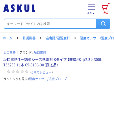
カゴ
メニュー
ホーム
計測機器
温度計/温湿度計
温度センサー/温度プ
坂口電熱
ブランド：
坂口電熱
坂口電熱 Tー35型シース熱電対 Kタイプ 【非接地】 φ2.3×300L
T35233H 1本 65-8106-30（直送品）
（
0
件のレビュー
）
ランキングを見る：
温度センサー/温度プローブ