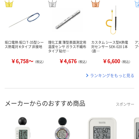
坂口電熱 坂口 T-35型シー
理化工業 薄型表面測定用
カスタム シース型K熱電
ア
ス熱電対 Kタイプ 非接地
温度センサ ガラス不織布
対センサー SEK-020 1本
ブ
タイプ 貼付…
（直…
￥6,758～
￥4,676
￥6,600
（税込）
（税込）
（税込）
ランキングをもっと見る
メーカーからのおすすめ商品
スポンサー