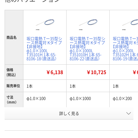
商品名
坂口電熱 Tー35型シ
坂口電熱 Tー35型シ
坂口電熱 Tー
ース熱電対 Kタイプ
ース熱電対 Kタイプ
ース熱電対 K
【非接地】
【非接地】
【非接地】
φ1.0×100L
φ1.0×1000L
φ1.0×200L
T35101H 1本 65-
T351010H 1本 65-
T35102H 1本 
8106-18（直送品）
8106-22（直送品）
8106-19（直送
価格
￥6,138
￥10,725
￥6
(税込)
1本
1本
1本
販売単位
寸法
φ1.0×100
φ1.0×1000
φ1.0×200
（mm）
お申込番
詳しく見る
RK19307
RK19311
RK19306
号
直送品
直送品
直送品
在庫