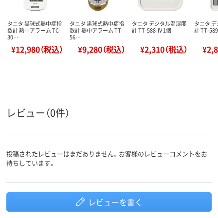
タニタ 黒球式熱中症指
タニタ 黒球式熱中症指
タニタ デジタル温湿度
タニタ 
数計 熱中アラーム TC-
数計 熱中アラーム TT-
計 TT-588-IV 1個
計 TT-589
30…
56…
¥12,980（税込）
¥9,280（税込）
¥2,310（税込）
¥2,
レビュー（0件）
投稿されたレビューはまだありません。お客様のレビューコメントをお
待ちしています。
レビューを書く