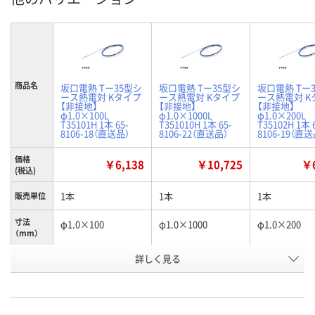
商品名
坂口電熱 Tー35型シ
坂口電熱 Tー35型シ
坂口電熱 Tー
ース熱電対 Kタイプ
ース熱電対 Kタイプ
ース熱電対 K
【非接地】
【非接地】
【非接地】
φ1.0×100L
φ1.0×1000L
φ1.0×200L
T35101H 1本 65-
T351010H 1本 65-
T35102H 1本 
8106-18（直送品）
8106-22（直送品）
8106-19（直送
価格
￥6,138
￥10,725
￥6
(税込)
1本
1本
1本
販売単位
寸法
φ1.0×100
φ1.0×1000
φ1.0×200
（mm）
お申込番
詳しく見る
RK19307
RK19311
RK19306
号
直送品
直送品
直送品
在庫