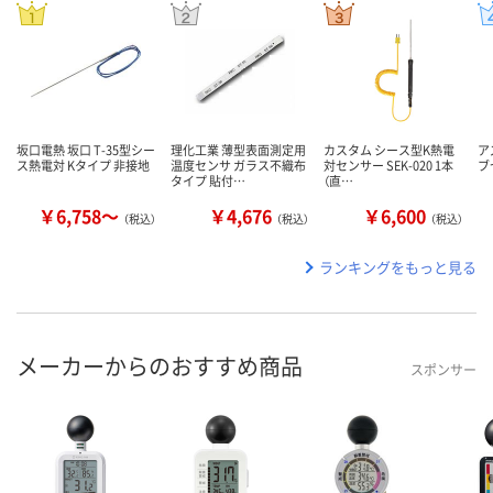
坂口電熱 坂口 T-35型シー
理化工業 薄型表面測定用
カスタム シース型K熱電
ア
ス熱電対 Kタイプ 非接地
温度センサ ガラス不織布
対センサー SEK-020 1本
ブ
タイプ 貼付…
（直…
￥6,758～
￥4,676
￥6,600
（税込）
（税込）
（税込）
ランキングをもっと見る
メーカーからのおすすめ商品
スポンサー