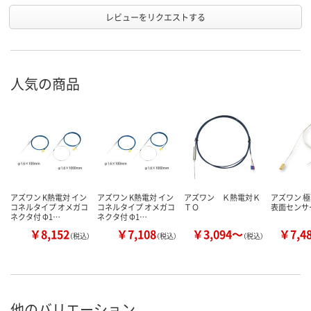
レビューをリクエストする
人気の商品
アズワン K熱電対 イン
アズワン K熱電対 イン
アズワン Ｋ熱電対Ｋ
アズワン 
コネルタイプ オメガコ
コネルタイプ オメガコ
ＴＯ
表面センサー
ネクタ付 Φ1…
ネクタ付 Φ1…
￥8,152
￥7,108
￥3,094～
￥7,4
（税込）
（税込）
（税込）
他のバリエーション