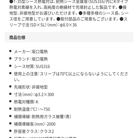
●T-35型シース熱電対は、耐熱シース金属管（SUS316）内にKタイプ
熱電対素線を入れ、高純度の絶縁材で充填封止した製品です。●接
地型、非接地型がお選びいただけます。●多種多様のシース長、シー
ス径をご用意しています。●取付部品のご用意もございます。●ス
リーブ寸法（SD×SL）（mm）：φ8.0×36
商品仕様
メーカー：坂口電熱
ブランド：坂口電熱
シース材質：SUS316
使用上の注意：スリーブは70℃以上にならないようにしてくださ
い。
先端形状：非接地型
寸法（mm）：φ3.2×300
熱電対種類：K
耐熱温度（℃）：～750
補償導線：耐熱用ガラス被覆（青）
補償導線長（mm）：2000
許容差クラス：クラス2