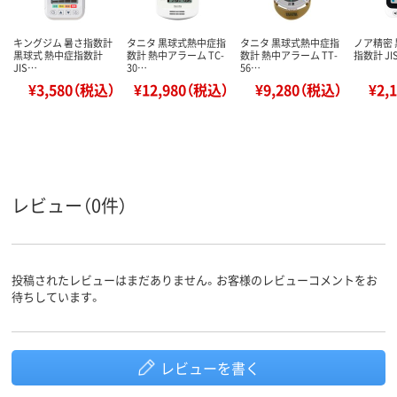
キングジム 暑さ指数計
タニタ 黒球式熱中症指
タニタ 黒球式熱中症指
ノア精密
黒球式 熱中症指数計
数計 熱中アラーム TC-
数計 熱中アラーム TT-
指数計 JIS
JIS…
30…
56…
¥3,580（税込）
¥12,980（税込）
¥9,280（税込）
¥2,
レビュー（0件）
投稿されたレビューはまだありません。お客様のレビューコメントをお
待ちしています。
レビューを書く