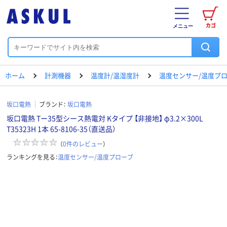
カゴ
メニュー
ホーム
計測機器
温度計/温湿度計
温度センサー/温度プ
坂口電熱
ブランド：
坂口電熱
坂口電熱 Tー35型シース熱電対 Kタイプ 【非接地】 φ3.2×300L
T35323H 1本 65-8106-35（直送品）
（
0
件のレビュー
）
ランキングを見る：
温度センサー/温度プローブ