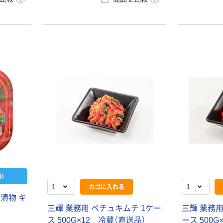
）
カゴに入れる
後漬物 キ
三輝 業務用 ぺチュキムチ 1ケー
三輝 業務用
ス 500G×12 冷蔵（直送品）
ース 500G