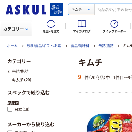
キムチ
カテゴリー
履歴・再注文
マイカタログ
クイックオーダー
ホーム
飲料/食品/ギフト/お酒
食品/調味料
缶詰/瓶詰
キム
キムチ
カテゴリー
缶詰/瓶詰
9
件（20商品）中
1件目〜9
キムチ（20）
スペックで絞り込む
原産国
日本（18）
メーカーから絞り込む