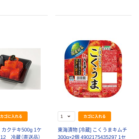
カゴに入れる
カゴに入れる
 カクテキ500g 1ケ
東海漬物 [冷蔵] こくうまキムチ
×12 冷蔵（直送品）
300g×2個 4902175435297 1セ