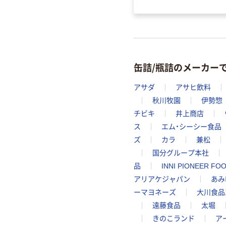
缶詰/瓶詰のメーカー
アサダ
アサヒ飲料
秋川牧園
伊勢惣
チビキ
井上商店
ス
エム・シーシー食品
ズ
カラ
兼松
国分グループ本社
品
INNI PIONEER FO
アリアケジャパン
あみ
ーマヨネーズ
大川食品
遠藤食品
太堀
きのこランド
ア