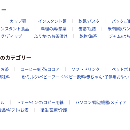
リー
カップ麺
インスタント麺
乾麺/パスタ
パックご
インスタント食品
料理の素/惣菜
缶詰/瓶詰
米/雑穀/パ
グ/ディップ
ふりかけ/お茶漬け
乾物/海苔
ジャム/は
酒のカテゴリー
お茶
コーヒー/紅茶/ココア
ソフトドリンク
ペットボ
調味料
粉ミルク/ベビーフード/ベビー飲料/赤ちゃん・子供用おやつ
イル
トナー/インク/コピー用紙
パソコン/周辺機器/メディア
食品/ギフト/お酒
衛生/医療/介護