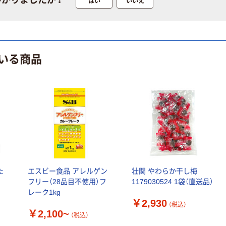
つかりましたか？
はい
いいえ
いる商品
た
エスビー食品 アレルゲン
壮関 やわらか干し梅
フリー（28品目不使用）フ
1179030524 1袋（直送品）
レーク1kg
￥2,930
（税込）
￥2,100~
（税込）