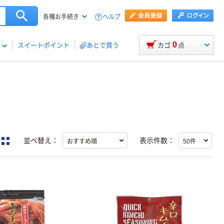
ヘルプ
各種お手続き
0
スイートポイント
あとで買う
カゴ
点
並べ替え：
表示件数：