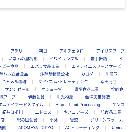
アデリー
朝日
アルチェネロ
アイリスフーズ
いなみの里梅園
イワイサンプル
岩手缶詰
イ
スビー食品
エバラ食品工業
エヌアイエスフーズサービ
縄ハム総合食品
沖縄県物産公社
カゴメ
川商フー
キャメル珈琲
ケイ・エム・トレーディング
幸田商店
サンクゼール
サンヨー堂
讃陽食品工業
協同食
城フーズ
伊藤食品
川光物産
会津天宝醸造
エムアイフードスタイル
Ampol Food Processing
ケンコ
紀州ほそ川
エドニス
キスコフーズ
旭食品工業
商店
紀の国食品
小路
岩惣
グリーンファーム
農園
AKOMEYA TOKYO
ACトレーディング
Umios