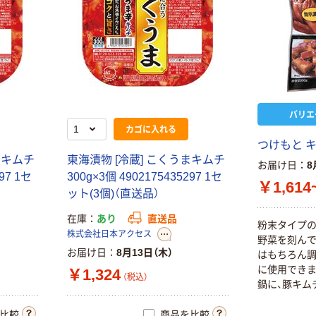
バリエ
カゴに入れる
つけもと 
まキムチ
東海漬物 [冷蔵] こくうまキムチ
お届け日
8
97 1セ
300g×3個 4902175435297 1セ
￥1,614
ット(3個)（直送品）
在庫
あり
直送品
粉末タイプの
株式会社日本アクセス
野菜を刻んで
お届け日
8月13日（木）
はもちろん
に使用できま
￥1,324
（税込）
鍋に、豚キム
比較
商品を比較