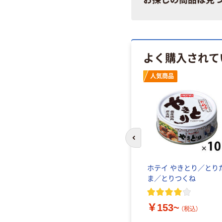
お探しの商品は見
よく購入されて
人気商品
前のスライドへ
ホテイ やきとり／とり
ま／とりつくね
￥153~
（税込）