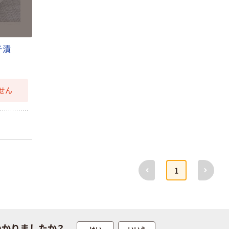
￥230
（税込）
カゴへ
チ漬
人気商品
Cook Do ひき肉
入り麻婆豆腐用
せん
味の素 クックド
ゥ
￥205~
（税込）
前へ
次へ
1