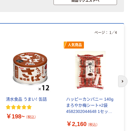
商品リクエストへ
ページ：
1
／
4
人気商品
次の
清水食品 うまい！ 缶詰
ハッピーカンパニー 140g
マ
まろやか梅シート×2袋
4582302044648 1セット
￥198~
￥
(140g×2袋入)（直送品）
（税込）
￥2,160
（税込）