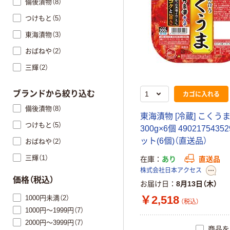
備後漬物（8）
つけもと（5）
東海漬物（3）
おばねや（2）
三輝（2）
ブランドから絞り込む
カゴに入れる
備後漬物（8）
東海漬物 [冷蔵] こくう
つけもと（5）
300g×6個 49021754352
ット(6個)（直送品）
おばねや（2）
三輝（1）
在庫
あり
直送品
株式会社日本アクセス
価格（税込）
お届け日
8月13日（木）
￥2,518
1000円未満（2）
（税込）
1000円～1999円（7）
2000円～3999円（7）
商品を