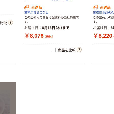
人気商品
直送品
直送品
業務用食品の久世
業務用食品の
ハウス食品 こく
この出荷元の商品は配送料が当社負担で
この出荷元の
まろカレー
す。
す。
比較
￥288~
（税込）
お届け日
8月13日（木）まで
お届け日
8
￥8,076
￥8,220
（税込）
コスモ食品 直
火焼カレールー
商品を比較
￥409~
（税込）
肉吸いの素
（20g×3個入） 1
個 大阪 関西 大
関
￥162
（税込）
カゴへ
井村屋 お赤飯の
素 205g 1個