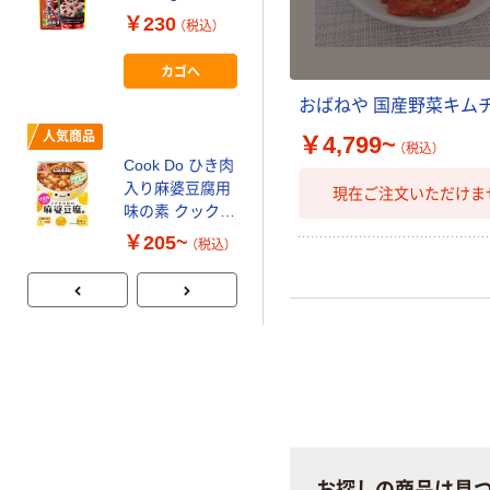
￥230
（税込）
カゴへ
おばねや 国産野菜キム
人気商品
￥4,799~
（税込）
Cook Do ひき肉
入り麻婆豆腐用
現在ご注文いただけま
味の素 クックド
ゥ
￥205~
（税込）