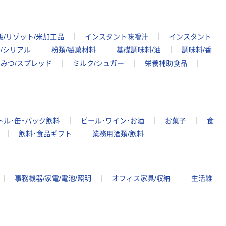
飯/リゾット/米加工品
インスタント味噌汁
インスタント
ン/シリアル
粉類/製菓材料
基礎調味料/油
調味料/香
ちみつ/スプレッド
ミルク/シュガー
栄養補助食品
トル・缶・パック飲料
ビール・ワイン・お酒
お菓子
食
飲料・食品ギフト
業務用酒類/飲料
事務機器/家電/電池/照明
オフィス家具/収納
生活雑