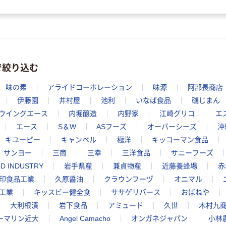
で絞り込む
味の素
アライドコーポレーション
味源
阿部長商店
伊藤園
井村屋
池利
いなば食品
磯じまん
ウイングエース
内堀醸造
内野家
江崎グリコ
エ
エース
S＆W
ASフーズ
オーバーシーズ
沖
キユーピー
キャンベル
極洋
キッコーマン食品
サンヨー
三商
三幸
三洋食品
サニーフーズ
OD INDUSTRY
岩手県産
兼貞物産
近藤養蜂場
赤
印食品工業
久原醤油
クラウンフーヅ
オニマル
工業
キッスビー健全食
ササゲリバース
おばねや
大利根漬
岩下食品
アミュード
久世
木村九
ーマリン近大
Angel Camacho
オンガネジャパン
小林