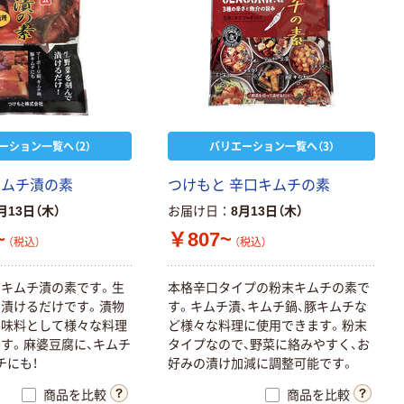
ーション一覧へ（2）
バリエーション一覧へ（3）
キムチ漬の素
つけもと 辛口キムチの素
月13日（木）
お届け日
8月13日（木）
~
￥807~
（税込）
（税込）
キムチ漬の素です。生
本格辛口タイプの粉末キムチの素で
漬けるだけです。漬物
す。キムチ漬、キムチ鍋、豚キムチな
調味料として様々な料理
ど様々な料理に使用できます。粉末
す。麻婆豆腐に、キムチ
タイプなので、野菜に絡みやすく、お
チにも！
好みの漬け加減に調整可能です。
商品を比較
商品を比較