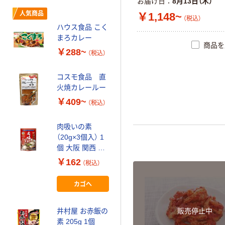
お届け日
8月13日（木）
エバラ プチッと
人気商品
￥1,148~
（税込）
うどんの素
ハウス食品 こく
￥267~
まろカレー
（税込）
商品を
￥288~
（税込）
清水食品 SSK
シェフズリザー
コスモ食品 直
ブ 冷たいスープ
火焼カレールー
￥218~
（税込）
￥409~
（税込）
味の素 Cook
肉吸いの素
Do （クックド
（20g×3個入） 1
ゥ） 中華合わせ
個 大阪 関西 大
前
調味料 3～4人前
￥259~
関
（税込）
￥162
（税込）
カゴへ
井村屋 お赤飯の
販売停止中
素 205g 1個