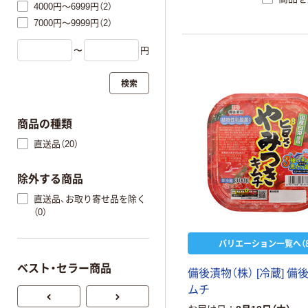
4000円～6999円（2）
7000円～9999円（2）
〜
円
検索
商品の種類
直送品（20）
除外する商品
直送品、お取り寄せ品を除く
（0）
バリエーション一覧へ（8
ベスト・セラー商品
備後漬物（株） [冷蔵] 備
ムチ