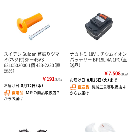
スイデン Suiden 首振りツマ
ナカトミ 18Vリチウムイオン
ミ(ネジ付)SFー45VS
バッテリー BP18LI4A 1PC（直
6210502000 1個 423-2220（直
送品）
送品）
￥7,508
（税込）
￥191
お届け日：
8月25日（火）まで
（税込）
お届け日：
8月12日（水）
直送品
機械工具等取扱店４
直送品
ＭＲＯ商品取扱店２
からお届け
からお届け