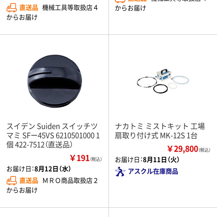
直送品
機械工具等取扱店４
からお届け
からお届け
スイデン Suiden スイッチツ
ナカトミ ミストキット 工場
マミ SFー45VS 6210501000 1
扇取り付け式 MK-12S 1台
個 422-7512（直送品）
￥29,800
（税込）
￥191
お届け日：
8月11日（火）
（税込）
お届け日：
8月12日（水）
アスクル在庫商品
直送品
ＭＲＯ商品取扱店２
からお届け