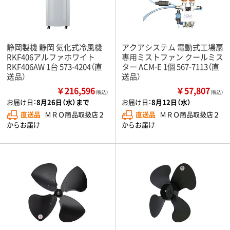
静岡製機 静岡 気化式冷風機
アクアシステム 電動式工場扇
RKF406アルファホワイト
専用ミストファン クールミス
RKF406AW 1台 573-4204（直
ター ACM-E 1個 567-7113（直
送品）
送品）
￥216,596
￥57,807
（税込）
（税込）
お届け日：
8月26日（水）まで
お届け日：
8月12日（水）
直送品
ＭＲＯ商品取扱店２
直送品
ＭＲＯ商品取扱店２
からお届け
からお届け