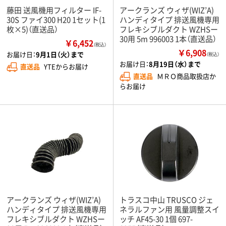
藤田 送風機用フィルター IF-
アークランズ ウィザ(WIZ’A)
30S ファイ300 H20 1セット(1
ハンディタイプ 排送風機専用
枚×5)（直送品）
フレキシブルダクト WZHSー
30用 5m 996003 1本（直送品）
￥6,452
（税込）
￥6,908
お届け日：
9月1日（火）まで
（税込）
お届け日：
8月19日（水）まで
直送品
YTEからお届け
直送品
ＭＲＯ商品取扱店か
らお届け
アークランズ ウィザ(WIZ’A)
トラスコ中山 TRUSCO ジェ
ハンディタイプ 排送風機専用
ネラルファン用 風量調整スイ
フレキシブルダクト WZHSー
ッチ AF45-30 1個 697-