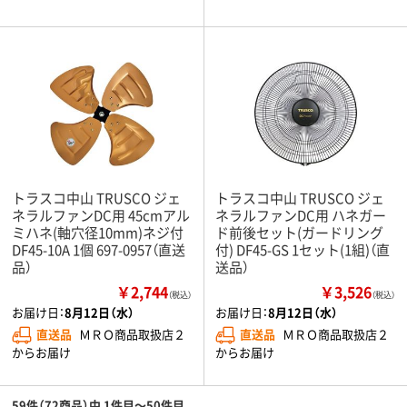
トラスコ中山 TRUSCO ジェ
トラスコ中山 TRUSCO ジェ
ネラルファンDC用 45cmアル
ネラルファンDC用 ハネガー
ミハネ(軸穴径10mm)ネジ付
ド前後セット(ガードリング
DF45-10A 1個 697-0957（直送
付) DF45-GS 1セット(1組)（直
品）
送品）
￥2,744
￥3,526
（税込）
（税込）
お届け日：
8月12日（水）
お届け日：
8月12日（水）
直送品
ＭＲＯ商品取扱店２
直送品
ＭＲＯ商品取扱店２
からお届け
からお届け
59件（72商品）中 1件目～50件目