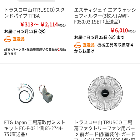
トラスコ中山（TRUSCO）スタ
エスティジェイ エアウォッシ
ンドパイプ TFBA
ュフィルター(3枚入) AWF-
F050.03 1SET（直送品）
￥313
￥2,114
￥6,010
お届け日：
8月12日（水）
（税込）
お届け日：
8月25日（火）まで
直送品
直送品
機械工具等取扱店４
品名・パーツ名・販売単位違いの商品が
2
商品
からお届け
あります
ETG Japan 工場扇取付ミスト
トラスコ中山 TRUSCO 工場
キット EC-F-02 1個 65-2744-
扇ファクトリーファン用パー
75（直送品）
ツ 前ガード組(塗装付・ガード
マーク付) 5316001000 1個（直