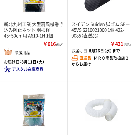
新北九州工業 大型扇風機巻き
スイデン Suiden 脚ゴム SFー
込み防止ネット 羽根径
45VS 6210021000 1個 422-
45~50cm用 A610-1N 1個
9085（直送品）
￥616
￥431
（税込）
（税込）
お届け日：
8月26日（水）まで
冷房用品
直送品
ＭＲＯ商品取扱店２
お届け日：
8月11日（火）
からお届け
アスクル在庫商品