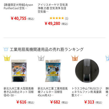
【数量限定大特価】dyson
アイリスオーヤマ 空気清
PurifierCool 空気…
浄機 25畳 空気清浄 加湿
空気循…
￥40,755
(
1
)
（税込）
￥49,280
（税込）
工業用扇風機関連用品の売れ筋ランキング
新北九州工業 大型扇風機
新北九州工業 工業用扇風
トラスコ中山 TRUSCO ジ
静
巻き込み防止ネット 羽根
機フィルター 羽根径
ェネラルファン用 風量調
機
径45~50…
45cm用 A3…
整スイ…
イ
￥616
￥682
￥313
（税込）
（税込）
（税込）