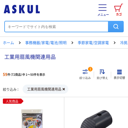
カゴ
メニュー
ホーム
事務機器/家電/電池/照明
季節家電/空調家電
冷房
工業用扇風機関連用品
1
59
件（72商品）中 1～50件を表示
表示切替
絞り込み
並び替え
工業用扇風機関連用品
絞り込み
人気商品