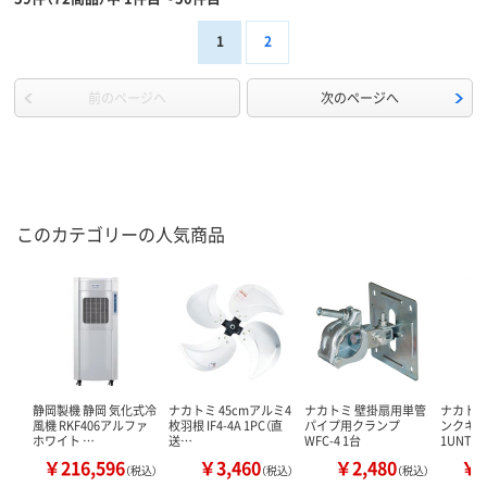
1
2
前のページへ
次のページへ
このカテゴリーの人気商品
静岡製機 静岡 気化式冷
ナカトミ 45cmアルミ4
ナカトミ 壁掛扇用単管
ナカトミ
風機 RKF406アルファ
枚羽根 IF4-4A 1PC（直
パイプ用クランプ
ンクキット
ホワイト …
送…
WFC-4 1台
1UNT（
￥216,596
￥3,460
￥2,480
￥2
（税込）
（税込）
（税込）