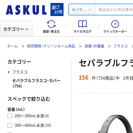
...
セパラ
カテゴリー
履歴・再注文
マイカタログ
クイックオーダー
ホーム
研究開発・クリーンルーム用品
容器・計量器
フラスコ
セパラブルフ
カテゴリー
フラスコ
156
件（754商品）中
1件
セパラブルフラスコ・カバー
（754）
スペックで絞り込む
容量（mL）
200～300mL未満（4）
300～400mL未満（10）