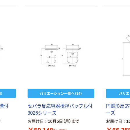
）
バリエーション一覧へ（14）
バリエ
溝付
セパラ反応容器攪拌バッフル付
円錐形反応容器
3026シリーズ
ーズ
で
お届け日
10月5日（月）まで
お届け日
1