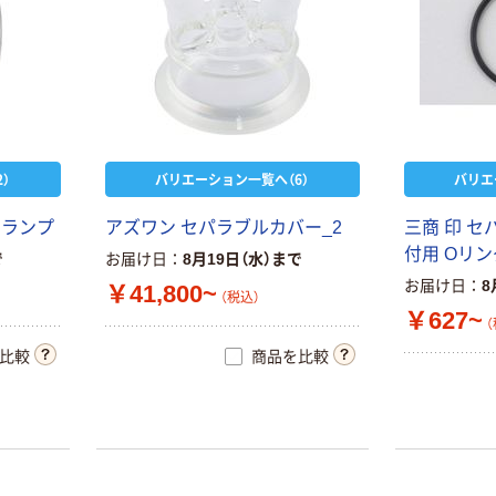
）
バリエーション一覧へ（6）
バリエ
クランプ
アズワン セパラブルカバー_2
三商 印 
付用 Oリン
で
お届け日
8月19日（水）まで
お届け日
8
￥41,800~
（税込）
￥627~
（
比較
商品を比較