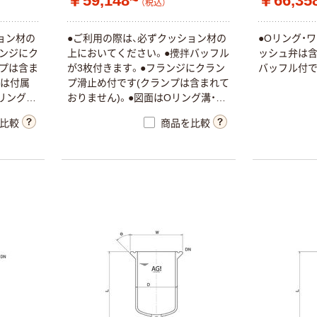
￥59,148~
￥66,35
（税込）
ョン材の
●ご利用の際は、必ずクッション材の
●Oリング・
ランジにク
上においてください。●攪拌バッフル
ッシュ弁は含
ンプは含ま
が3枚付きます。●フランジにクラン
バッフル付で
グは付属
プ滑止め付です(クランプは含まれて
リング
おりません)。●図面はOリング溝・撹
拌バッフル付です。
比較
商品を比較