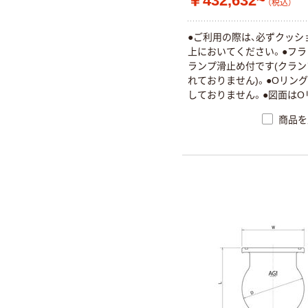
￥432,632~
（税込）
●ご利用の際は、必ずクッシ
上においてください。●フ
ランプ滑止め付です(クラ
れておりません)。●Oリン
しておりません。●図面はO
溝・撹拌バッフル付です。
商品を