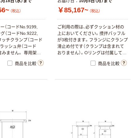
1月18日（水）まで
お届け日
10月5日（月）まで
56~
￥85,167~
（税込）
（税込）
（コードNo.9199,
ご利用の際は、必ずクッション材の
ング（コードNo.9222,
上においてください。攪拌バッフル
ンタッチクランプ（コード
が3枚付きます。フランジにクランプ
）・フラッシュ弁（コード
滑止め付です（クランプは含まれて
）は含みません。 専用架台
おりません）。Oリングは付属してお
）もございます。 図面は
りません。
商品を比較
商品を比較
付です。