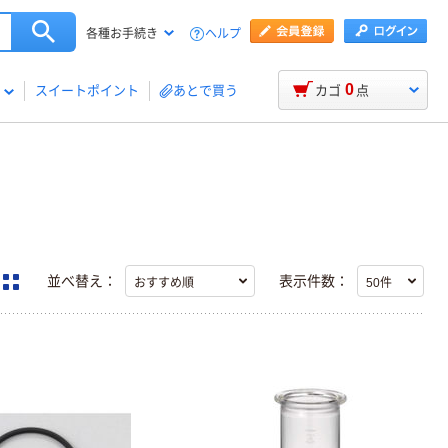
ヘルプ
各種お手続き
0
スイートポイント
あとで買う
カゴ
点
並べ替え：
表示件数：