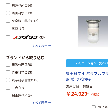
旭製作所（394）
柴田科学（113）
東京硝子器械（112）
三商（37）
（33）
すべて表示
ブランドから絞り込む
バリエーション一覧へ（1
旭製作所（320）
柴田科学（113）
柴田科学 セパラブルフ
形 式 ツバ内径
東京硝子器械（112）
お届け日
最短日
三商（37）
￥24,923~
（税込）
桐山製作所（5）
すべて表示
商品を