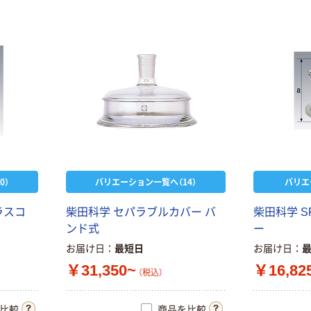
0）
バリエーション一覧へ（14）
バリエ
ラスコ
柴田科学 セパラブルカバー バ
柴田科学 
ンド式
ー
お届け日
最短日
お届け日
￥31,350~
￥16,82
（税込）
比較
商品を比較