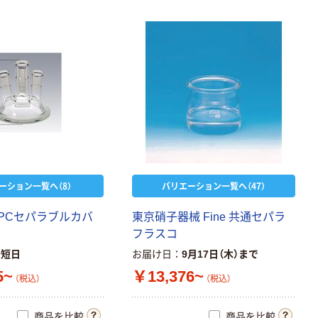
ーション一覧へ（8）
バリエーション一覧へ（47）
SPCセパラブルカバ
東京硝子器械 Fine 共通セパラ
フラスコ
最短日
お届け日
9月17日（木）まで
5~
￥13,376~
（税込）
（税込）
商品を比較
商品を比較