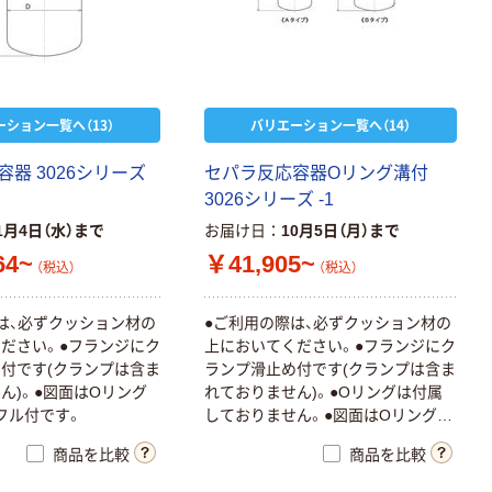
ーション一覧へ（13）
バリエーション一覧へ（14）
器 3026シリーズ
セパラ反応容器Oリング溝付
3026シリーズ -1
1月4日（水）まで
お届け日
10月5日（月）まで
64~
￥41,905~
（税込）
（税込）
は、必ずクッション材の
●ご利用の際は、必ずクッション材の
ださい。●フランジにク
上においてください。●フランジにク
付です(クランプは含ま
ランプ滑止め付です(クランプは含ま
ん)。●図面はOリング
れておりません)。●Oリングは付属
フル付です。
しておりません。●図面はOリング
溝・撹拌バッフル付です。
商品を比較
商品を比較