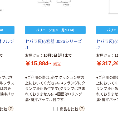
4）
バリエーション一覧へ（14）
バリエ
付フルジ
セパラ反応容器 3026シリーズ
セパラ反応容
-1
-2
まで
お届け日
10月5日（月）まで
お届け日
1
￥15,884~
￥317,2
（税込）
ップは含
●ご利用の際は、必ずクッション材の
●ご利用の際
ブルフラス
上においてください。●フランジにク
上においてく
弁は含み
ランプ滑止め付です(クランプは含ま
ランプ滑止め
・撹拌バッ
れておりません)。●図面はOリング
れておりませ
溝・撹拌バッフル付です。
溝・撹拌バッ
比較
商品を比較