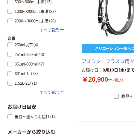
500～600mL未満（13）
1000～2000mL未満（22）
2000～3000mL未満（26）
すべて表示
容量
250ml以下（4）
バリエーション一覧へ（2
251ml-350ml（43）
アズワン フラスコ用
351ml-600ml（47）
お届け日
8月19日（水）ま
601ml-1L（78）
￥20,900~
（税込）
1.51L-2L（71）
すべて表示
商品を
お届け日目安
当日〜翌々日お届け（1)
メーカーから絞り込む