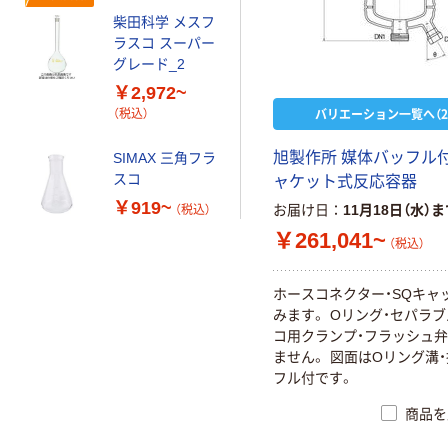
柴田科学 メスフ
ラスコ スーパー
グレード_2
￥2,972~
バリエーション一覧へ（2
（税込）
旭製作所 媒体バッフル
SIMAX 三角フラ
スコ
ャケット式反応容器
￥919~
お届け日
11月18日（水）
（税込）
￥261,041~
（税込）
ホースコネクター・SQキャ
みます。 Oリング・セパラ
コ用クランプ・フラッシュ
ません。 図面はOリング溝
フル付です。
商品を