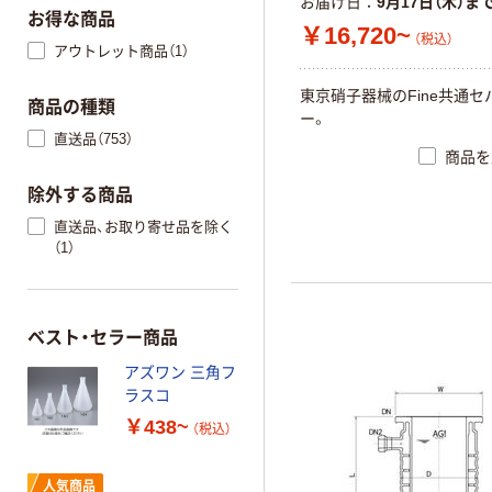
お届け日
9月17日（木）ま
お得な商品
￥16,720~
（税込）
アウトレット商品（1）
東京硝子器械のFine共通セ
商品の種類
ー。
直送品（753）
商品を
除外する商品
直送品、お取り寄せ品を除く
（1）
ベスト・セラー商品
アズワン 三角フ
ラスコ
￥438~
（税込）
人気商品