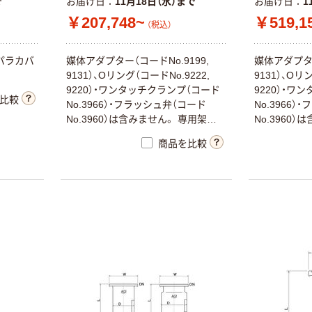
で
お届け日
11月18日（水）まで
お届け日
1
￥207,748~
￥519,1
（税込）
パラカバ
媒体アダプター（コードNo.9199,
媒体アダプター
9131）、Oリング（コードNo.9222,
9131）、Oリ
9220）・ワンタッチクランプ（コード
9220）・ワ
比較
No.3966）・フラッシュ弁（コード
No.3966
No.3960）は含みません。 専用架台
No.3960
（オプション）もございます。 図面は
（オプション
商品を比較
撹拌バッフル付です。
撹拌バッフル