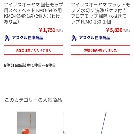
アイリスオーヤマ 回転モップ
アイリスオーヤマ フラットモ
用スペアヘッド KMO-540S用
ップ 水切り 洗浄バケツ付き
KMO-K54P 1袋（2個入）（わけ
フロアモップ 掃除 水拭きモ
あり品）
ップ FLMO-130 １個
￥1,751
￥5,836
（税込）
（税込）
アスクル在庫商品
アスクル在庫商品
現在ご注文いただけません
お取り扱い終了しました
6件（16商品）中 1件目～6件目
このカテゴリーの人気商品