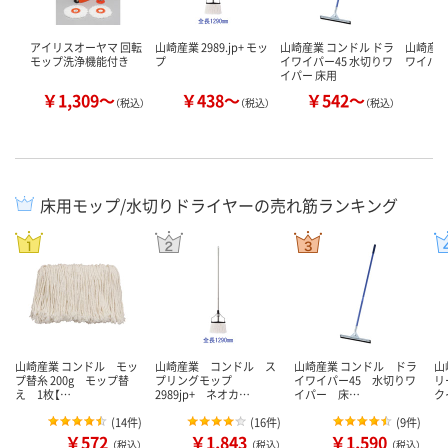
アイリスオーヤマ 回転
山崎産業 2989.jp+ モッ
山崎産業 コンドル ドラ
山崎産業
モップ洗浄機能付き
プ
イワイパー45 水切りワ
ワイパ
イパー 床用
￥1,309～
￥438～
￥542～
￥
（税込）
（税込）
（税込）
床用モップ/水切りドライヤーの売れ筋ランキング
山崎産業 コンドル モッ
山崎産業 コンドル ス
山崎産業 コンドル ドラ
山
プ替糸 200g モップ替
プリングモップ
イワイパー45 水切りワ
リ
え 1枚【…
2989jp+ ネオカ…
イパー 床…
ク
(
14件
)
(
16件
)
(
9件
)
￥572
￥1,843
￥1,590
（税込）
（税込）
（税込）