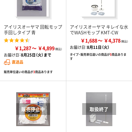
アイリスオーヤマ 回転モップ
アイリスオーヤマ キレイな水
手回しタイプ 青
でWASHモップ KMT-CW
￥1,688
￥4,378
お届け日：
8月11日（火）
￥1,287
￥4,899
お届け日：
8月25日（火）まで
タイプ・販売単位違いの商品が
5
商品ありま
す
直送品
販売単位違いの商品が
3
商品あります