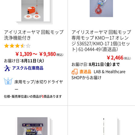
アイリスオーヤマ 回転モップ
アイリスオーヤマ 回転モップ
洗浄機能付き
専用モップ KMOー17 オレン
ジ 536527/KMO-17 1個(1セッ
ト) 61-0444-49（直送品）
￥1,309
￥9,980
￥2,466
（税込）
お届け日：
8月11日（火）
お届け日：
8月21日（金）まで
アスクル在庫商品
直送品
LAB & Healthcare
SHOPからお届け
床用モップ/水切りドライヤ
ー
仕様・販売単位違いの商品が
5
商品あります