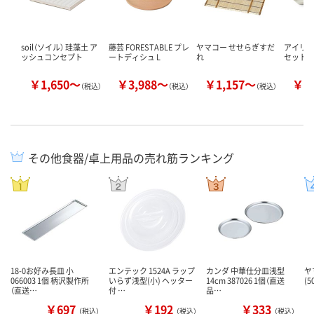
soil（ソイル） 珪藻土 ア
藤芸 FORESTABLE プレ
ヤマコー せせらぎすだ
アイリス
ッシュコンセプト
ートディシュ L
れ
セット 
￥1,650～
￥3,988～
￥1,157～
￥2
（税込）
（税込）
（税込）
その他食器/卓上用品の売れ筋ランキング
18-0お好み長皿 小
エンテック 1524A ラップ
カンダ 中華仕分皿浅型
ヤ
066003 1個 柄沢製作所
いらず浅型(小) ヘッター
14cm 387026 1個（直送
(
（直送…
付 …
品…
￥697
￥192
￥333
（税込）
（税込）
（税込）