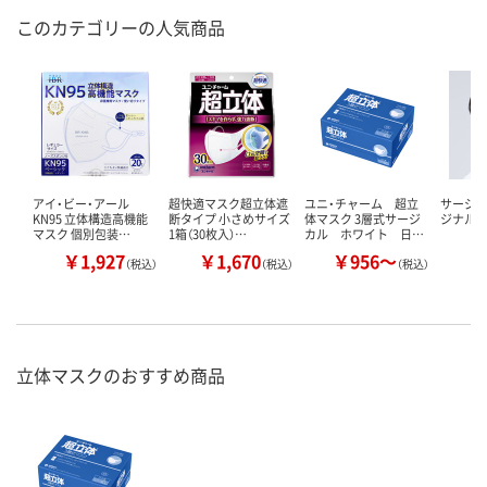
このカテゴリーの人気商品
アイ・ビー・アール
超快適マスク超立体遮
ユニ・チャーム 超立
サージカ
KN95 立体構造高機能
断タイプ 小さめサイズ
体マスク 3層式サージ
ジナル 
マスク 個別包装…
1箱（30枚入）…
カル ホワイト 日…
￥1,927
￥1,670
￥956～
￥
（税込）
（税込）
（税込）
立体マスクのおすすめ商品