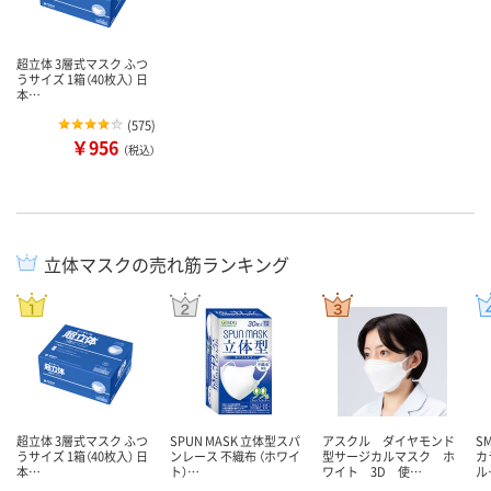
超立体 3層式マスク ふつ
うサイズ 1箱（40枚入） 日
本…
(
575
)
￥956
（税込）
立体マスクの売れ筋ランキング
超立体 3層式マスク ふつ
SPUN MASK 立体型スパ
アスクル ダイヤモンド
S
うサイズ 1箱（40枚入） 日
ンレース 不織布 （ホワイ
型サージカルマスク ホ
カ
本…
ト）…
ワイト 3D 使…
ル