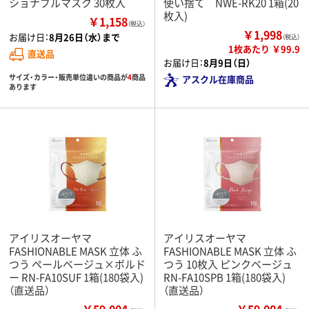
ショナブルマスク 30枚入
使い捨て NWE-RK20 1箱(20
枚入)
￥1,158
（税込）
￥1,998
お届け日：
8月26日（水）まで
（税込）
1枚あたり ￥99.9
直送品
お届け日：
8月9日（日）
サイズ・カラー・販売単位違いの商品が
4
商品
アスクル在庫商品
あります
アイリスオーヤマ
アイリスオーヤマ
FASHIONABLE MASK 立体 ふ
FASHIONABLE MASK 立体 ふ
つう ペールベージュ×ボルド
つう 10枚入 ピンクベージュ
ー RN-FA10SUF 1箱(180袋入)
RN-FA10SPB 1箱(180袋入)
（直送品）
（直送品）
￥59,004
￥59,004