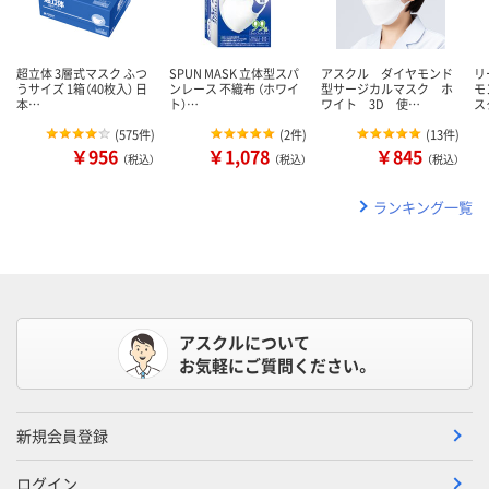
超立体 3層式マスク ふつ
SPUN MASK 立体型スパ
アスクル ダイヤモンド
リ
うサイズ 1箱（40枚入） 日
ンレース 不織布 （ホワイ
型サージカルマスク ホ
モ
本…
ト）…
ワイト 3D 使…
ス
(
575件
)
(
2件
)
(
13件
)
￥956
￥1,078
￥845
（税込）
（税込）
（税込）
ランキング一覧
アスクルについて
お気軽にご質問ください。
新規会員登録
ログイン