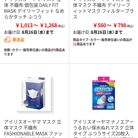
体 不織布 個包装 DAILY FIT
体マスク 不織布 デイリーフ
MASK デイリーフィット なめ
ィットマスク フィルタープラ
らかタッチ ふつう
ス
￥1,013
￥1,268
￥560
￥798
お届け日：
8月26日（水）まで
お届け日：
8月26日（水）まで
直送品
商品タイプ・カラー・販売単位違いの商品が
11
商品あります
枚数・カラー・販売単位違いの商品が
8
商品あ
ります
アイリスオーヤマ マスク 立
アイリスオーヤマ ナノエアー
体マスク 不織布
うるおい保水ぬれマスク 立体
FASHIONABLE MASK ファッ
タイプ ふつうサイズ20枚入