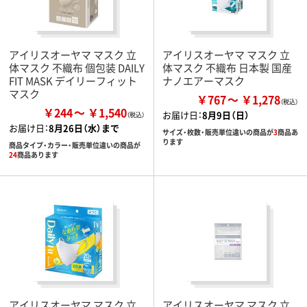
アイリスオーヤマ マスク 立
アイリスオーヤマ マスク 立
体マスク 不織布 個包装 DAILY
体マスク 不織布 日本製 国産
FIT MASK デイリーフィット
ナノエアーマスク
マスク
￥767
￥1,278
￥244
￥1,540
お届け日：
8月9日（日）
お届け日：
8月26日（水）まで
サイズ・枚数・販売単位違いの商品が
3
商品あ
ります
商品タイプ・カラー・販売単位違いの商品が
24
商品あります
アイリスオーヤマ マスク 立
アイリスオーヤマ マスク 立