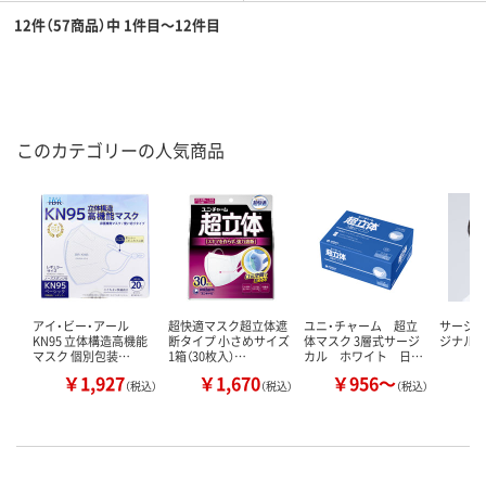
12件（57商品）中 1件目～12件目
このカテゴリーの人気商品
アイ・ビー・アール
超快適マスク超立体遮
ユニ・チャーム 超立
サージカ
KN95 立体構造高機能
断タイプ 小さめサイズ
体マスク 3層式サージ
ジナル 
マスク 個別包装…
1箱（30枚入）…
カル ホワイト 日…
￥1,927
￥1,670
￥956～
￥
（税込）
（税込）
（税込）