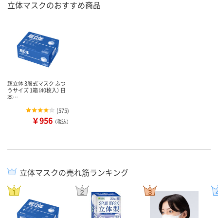
立体マスクのおすすめ商品
超立体 3層式マスク ふつ
うサイズ 1箱（40枚入） 日
本…
(
575
)
￥956
（税込）
立体マスクの売れ筋ランキング