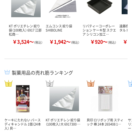
KT ポリエチレン 絞り
エムコンス 絞り袋
リバティーコーポレー
遠藤商事
袋（100枚入） 6917 江部
SHIBOLINE
ション ケーキ型 スクエ
タルト
松商…
ア シリコン加工…
￥3,524～
￥1,942～
￥920～
￥1
（税込）
（税込）
（税込）
製菓用品の売れ筋ランキング
ケーキにたれない バース
KT ポリエチレン 絞り袋
貝印 ロリポップ用 スティ
サ
ディキャンドル 1個（24本
（100枚入）大 6917300 …
ック 棒 24本 265408 1…
リ
入） 貝…
ー