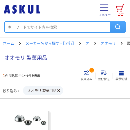
カゴ
メニュー
ホーム
メーカー名から探す - 【ア行】
オ
オオモリ
オオモリ 製菓用品
1
1
件（9商品）中 1～1件を表示
表示切替
絞り込み
並び替え
オオモリ 製菓用品
絞り込み