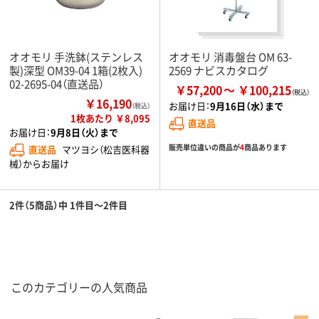
オオモリ 手洗鉢(ステンレス
オオモリ 消毒盤台 OM 63-
製)深型 OM39-04 1箱(2枚入)
2569 ナビスカタログ
02-2695-04（直送品）
￥57,200
￥100,215
￥16,190
お届け日：
9月16日（水）まで
（税込）
1枚あたり ￥8,095
直送品
お届け日：
9月8日（火）まで
販売単位違いの商品が
4
商品あります
直送品
マツヨシ（松吉医科器
械）からお届け
2件（5商品）中 1件目～2件目
このカテゴリーの人気商品