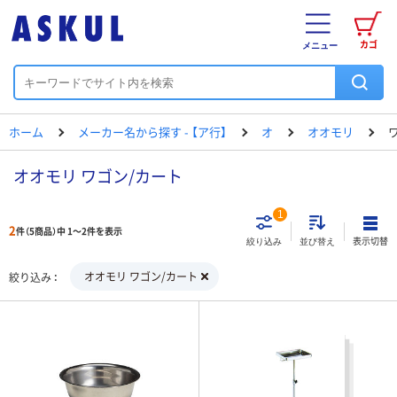
カゴ
メニュー
ホーム
メーカー名から探す - 【ア行】
オ
オオモリ
オオモリ ワゴン/カート
1
2
件（5商品）中 1～2件を表示
表示切替
絞り込み
並び替え
オオモリ ワゴン/カート
絞り込み