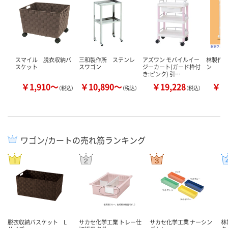
スマイル 脱衣収納バ
三和製作所 ステンレ
アズワン モバイルイー
林製作所
スケット
スワゴン
ジーカート(ガード枠付
ン
き:ピンク) 引…
￥1,910～
￥10,890～
￥19,228
￥7
（税込）
（税込）
（税込）
ワゴン/カートの売れ筋ランキング
脱衣収納バスケット L
サカセ化学工業 トレー仕
サカセ化学工業 ナーシン
林