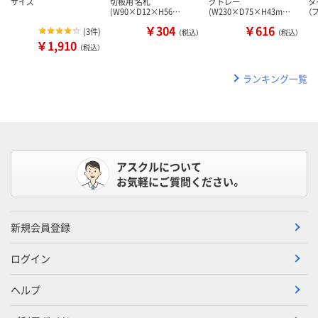
サイズ
切板用 名札
グトレー
タ
(W90×D12×H56…
(W230×D75×H43m…
（
￥304
￥616
(
3件
)
（税込）
（税込）
￥1,910
（税込）
ランキング一覧
アスクルについて
お気軽にご質問ください。
新規会員登録
ログイン
ヘルプ