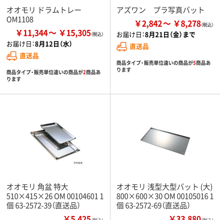
オオモリ ドラムトレー
アズワン プラ写真バット
OM1108
￥2,842
￥8,278
￥11,344
￥15,305
お届け日：
8月21日（金）まで
お届け日：
8月12日（水）
直送品
直送品
商品タイプ・販売単位違いの商品が
5
商品あ
ります
商品タイプ・販売単位違いの商品が
2
商品あ
ります
オオモリ 角盆 特大
オオモリ 浅型大型バット (大)
510×415×26 OM 00104601 1
800×600×30 OM 00105016 1
個 63-2572-39（直送品）
個 63-2572-69（直送品）
￥5,425
￥33,880