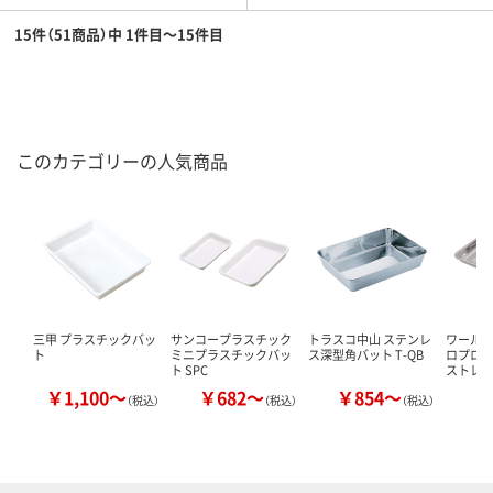
15件（51商品）中 1件目～15件目
このカテゴリーの人気商品
三甲 プラスチックバッ
サンコープラスチック
トラスコ中山 ステンレ
ワールド
ト
ミニプラスチックバッ
ス深型角バット T-QB
ロプロダ
ト SPC
ストレ
￥1,100～
￥682～
￥854～
￥
（税込）
（税込）
（税込）