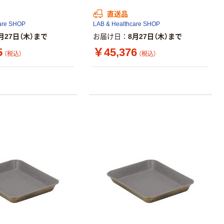
直送品
本気プライス
are SHOP
LAB & Healthcare SHOP
アスクル クリア
月27日（木）まで
お届け日
8月27日（木）まで
ーホルダー A4
5
￥45,376
スタンダード
（税込）
（税込）
￥126~
（税込）
本気プライス
ティッシュペー
パー ボックス
150組 5箱入 ア
スクル スマート
￥328~
（税込）
コンパクト ビ
ビッド PEFC認
証
本気プライス
ペーパータオル
中判 再生紙
100％ 200枚
FSC認証 シング
￥149~
（税込）