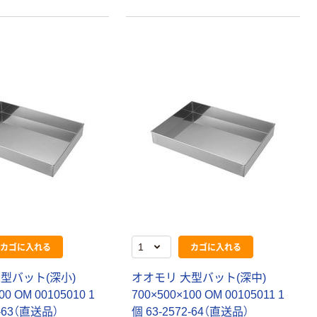
本気プライス
オリジナル
アスクル トイ
コピー用紙 ア
レのおそうじシ
スクル マルチ
ート 大王製紙
ペーパー スーパ
共同企画 トイ
ーホワイト+
￥330~
￥149~
（税込）
（税込）
レクリーナー
トイレシート
オリジナル
本気プライス
オリジナル
カゴに入れる
カゴに入れる
【ガムテープ】ア
アスクル プラス
スクル 現場のチ
チックグローブ
型バット(深小)
オオモリ 大型バット(深中)
カラ 厚さ
粉なし（パウダ
00 OM 00105010 1
700×500×100 OM 00105011 1
0.22mm 布テー
ーフリー）
￥145~
￥398~
（税込）
（税込）
2-63（直送品）
個 63-2572-64（直送品）
プ