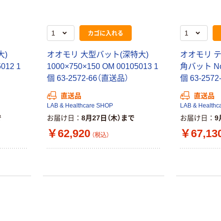
￥374~
（税込）
カゴに入れる
大)
オオモリ 大型バット(深特大)
オオモリ 
012 1
1000×750×150 OM 00105013 1
角バット No.
個 63-2572-66（直送品）
個 63-257
直送品
直送品
LAB & Healthcare SHOP
LAB & Healthc
で
お届け日
8月27日（木）まで
お届け日
9
￥62,920
￥67,13
（税込）