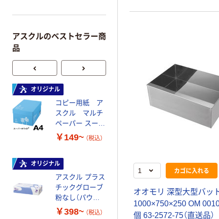
アスクルのベストセラー商
品
オリジナル
オリジナル
コピー用紙 ア
コピー用紙 マ
スクル マルチ
ルチペーパー
ペーパー スーパ
スーパーエコノ
ーホワイト+
ミー+
￥149~
￥149~
（税込）
（税込）
オリジナル
本気プライス
カゴに入れる
アスクル プラス
トイレットペー
チックグローブ
パー ダブル60
オオモリ 深型大型バッ
粉なし（パウダ
ｍ 再生紙
1000×750×250 OM 0010
ーフリー）
100% 6ロール
￥398~
￥460~
（税込）
（税込）
個 63-2572-75（直送品）
リサイクル100