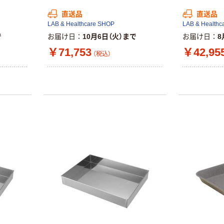
（税込）
レス 10本
直送品
直送品
本気プライス
LAB & Healthcare SHOP
LAB & Healthc
オリジナル
ティッシュペー
で
お届け日
10月6日（火）まで
お届け日
8
スズラン 酒精綿
パー ボックス
￥71,753
￥42,95
G バルクタイプ
モカ 200組 5個
（税込）
指定医薬部外品
アスクル オリジ
￥428~
（税込）
ナルティッシュ
￥140~
（税込）
PEFC認証
オリジナル
人気商品
【アスクル限定】
サントリー 天然
ファーストレイ
水 ミネラルウォ
ト ニトリルグ
ーター ペットボ
ローブ ブル
￥698~
（税込）
トル
ー 粉なし（パ
￥686~
（税込）
ウダーフリー）
オリジナル
本気プライス
アスクル 検査用
ファーストレイ
ディスポパンツ
ト ホワイト紙コ
￥96~
（税込）
ップ