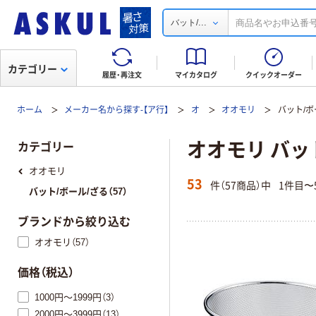
...
バット/
カテゴリー
履歴・再注文
マイカタログ
クイックオーダー
ホーム
メーカー名から探す-【ア行】
オ
オオモリ
バット/ボ
オオモリ バッ
カテゴリー
オオモリ
53
件（57商品）中
1件目〜
バット/ボール/ざる（57）
ブランドから絞り込む
オオモリ（57）
価格（税込）
1000円～1999円（3）
2000円～3999円（13）