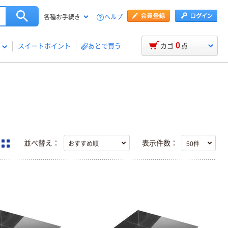
ヘルプ
各種お手続き
0
スイートポイント
あとで買う
カゴ
点
並べ替え：
表示件数：