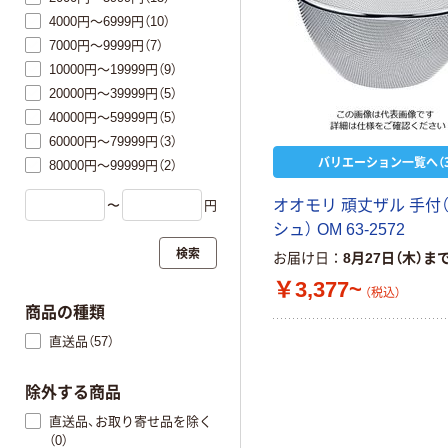
4000円～6999円（10）
7000円～9999円（7）
10000円～19999円（9）
20000円～39999円（5）
40000円～59999円（5）
60000円～79999円（3）
バリエーション一覧へ（3
80000円～99999円（2）
オオモリ 頑丈ザル 手付（
〜
円
シュ） OM 63-2572
検索
お届け日
8月27日（木）ま
￥3,377~
（税込）
商品の種類
直送品（57）
除外する商品
直送品、お取り寄せ品を除く
（0）