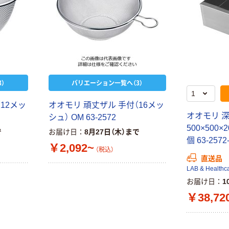
）
バリエーション一覧へ（3）
12メッ
オオモリ 頑丈ザル 手付（16メッ
オオモリ 
シュ） OM 63-2572
500×500×2
で
お届け日
8月27日（木）まで
個 63-257
￥2,092~
（税込）
直送品
LAB & Healthc
お届け日
1
￥38,72