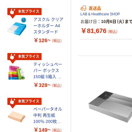
芯あり FSC認
直送品
証
本気プライス
本気プライス
LAB & Healthcare SHOP
アスクル クリア
アスクル 耳にや
お届け日
10月6日（火）ま
ーホルダー A4
さしい やわらか
￥81,676
スタンダード
いマスク
（税込）
￥126~
￥458~
（税込）
（税込）
本気プライス
本気プライス
ティッシュペー
トイレットペー
パー ボックス
パー シングル
150組 5箱入 ア
120ｍ 再生紙
スクル スマート
100% 6ロール
￥328~
￥470~
（税込）
（税込）
コンパクト ビ
リサイクル100
ビッド PEFC認
芯あり FSC認
証
証
本気プライス
期間限定価格
ペーパータオル
アスクル プラ
中判 再生紙
スチックグロー
100％ 200枚
ブ 薄手 粉な
FSC認証 シング
し（パウダーフ
￥149~
￥298~
（税込）
（税込）