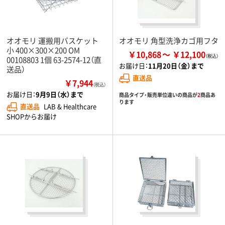
オオモリ 運搬用バスケット
オオモリ 角型洗浄カゴ用フタ
小 400×300×200 OM
￥10,868
￥12,100
00108803 1個 63-2574-12（直
お届け日：
11月20日（金）まで
送品）
直送品
￥7,944
（税込）
お届け日：
9月9日（水）まで
商品タイプ・販売単位違いの商品が
2
商品あ
ります
直送品
LAB & Healthcare
SHOPからお届け