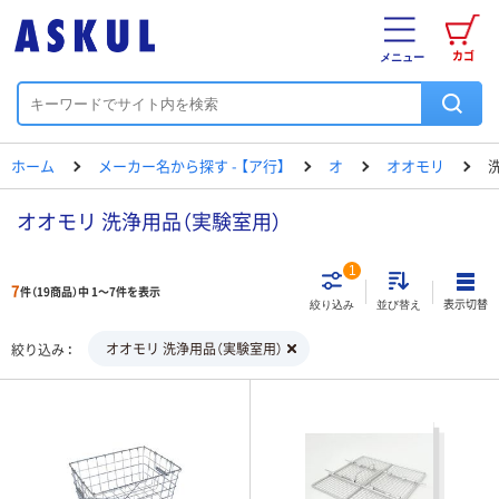
カゴ
メニュー
ホーム
メーカー名から探す - 【ア行】
オ
オオモリ
オオモリ 洗浄用品（実験室用）
1
7
件（19商品）中 1～7件を表示
表示切替
絞り込み
並び替え
オオモリ 洗浄用品（実験室用）
絞り込み