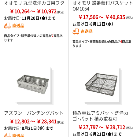
オオモリ 丸型洗浄カゴ用フタ
オオモリ 蝶番蓋付バスケット
OM1054
￥10,264
￥10,972
￥17,506
￥40,835
お届け日：
11月20日（金）まで
お届け日：
8月12日（水）
直送品
直送品
商品タイプ・販売単位違いの商品が
2
商品あ
ります
商品タイプ・販売単位違いの商品が
4
商品あ
ります
アズワン パンチングバット
積み重ねアミバット 洗浄カ
ゴ・バット 積み重ね可
￥12,802
￥28,341
￥27,797
￥39,712
お届け日：
8月21日（金）まで
お届け日：
8月21日（金）まで
直送品