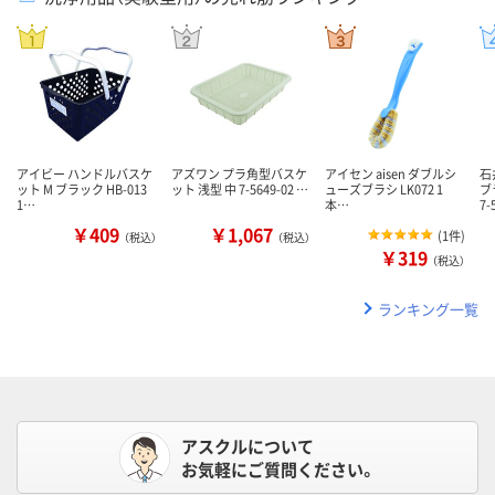
アイビー ハンドルバスケ
アズワン プラ角型バスケ
アイセン aisen ダブルシ
石
ット M ブラック HB-013
ット 浅型 中 7-5649-02 …
ューズブラシ LK072 1
ブ
1…
本…
7-
￥409
￥1,067
(
1件
)
（税込）
（税込）
￥319
（税込）
ランキング一覧
アスクルについて
お気軽にご質問ください。