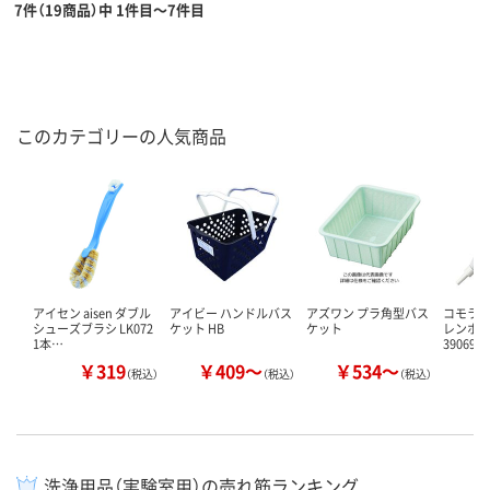
7件（19商品）中 1件目～7件目
このカテゴリーの人気商品
アイセン aisen ダブル
アイビー ハンドルバス
アズワン プラ角型バス
コモライ
シューズブラシ LK072
ケット HB
ケット
レンホ
1本…
390696 
￥319
￥409～
￥534～
￥
（税込）
（税込）
（税込）
洗浄用品（実験室用）の売れ筋ランキング