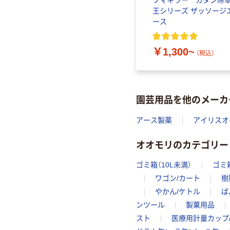
ーロン
【園芸用品】アイリスオー
フマキラー カダン除
ヤマ うすめて使う速効除
王シリーズ ザッソージ
草剤 500ml WSJーN500 1
ース
本
）
￥1,590
（税込）
￥1,300~
（税込）
園芸用品を他のメーカ
アース製薬
アイリスオ
オオモリのカテゴリー
ゴミ箱（10L未満）
ゴミ箱
ワゴン/カート
樹
やかん/ケトル
ば
ンツール
製菓用品
スト
医療用計量カップ