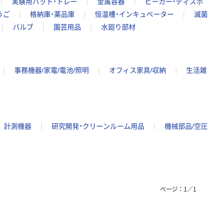
実験用バット・トレー
金属容器
ビーカー・ディスポ
うご
格納庫・薬品庫
恒温槽・インキュベーター
滅菌
バルブ
園芸用品
水廻り部材
事務機器/家電/電池/照明
オフィス家具/収納
生活雑
計測機器
研究開発・クリーンルーム用品
機械部品/空圧
ページ：
1
／
1