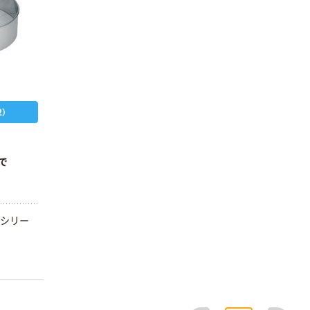
）
まで
イシリー