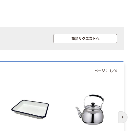
商品リクエストへ
ページ：
1
／
4
次の