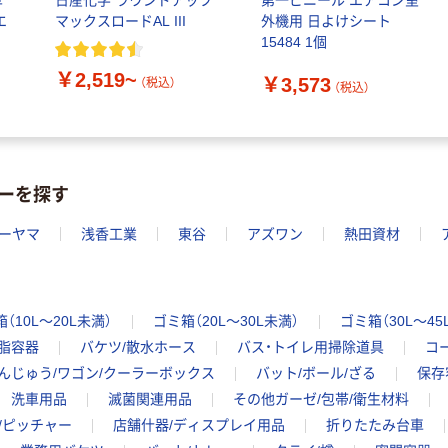
草
日産化学 ラウンドアップ
第一ビニール エアコン室
エ
マックスロードAL III
外機用 日よけシート
15484 1個
￥2,519~
￥3,573
（税込）
（税込）
ーを探す
ーヤマ
浅香工業
東谷
アズワン
熱田資材
（10L～20L未満）
ゴミ箱（20L～30L未満）
ゴミ箱（30L～45
脂容器
バケツ/散水ホース
バス・トイレ用掃除道具
コ
んじゅう/ワゴン/クーラーボックス
バット/ボール/ざる
保存
洗車用品
滅菌関連用品
その他ガーゼ/包帯/衛生材料
/ピッチャー
店舗什器/ディスプレイ用品
折りたたみ台車