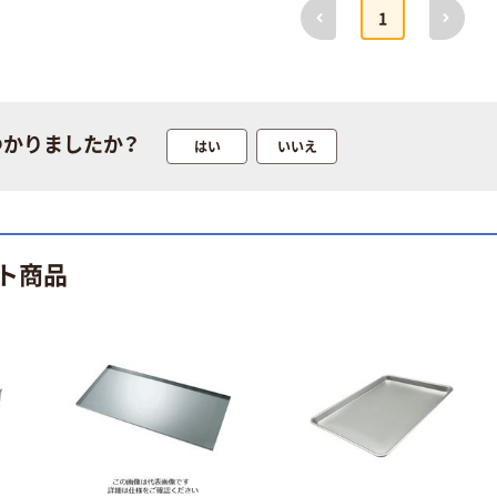
前へ
次へ
1
つかりましたか？
はい
いいえ
ト商品