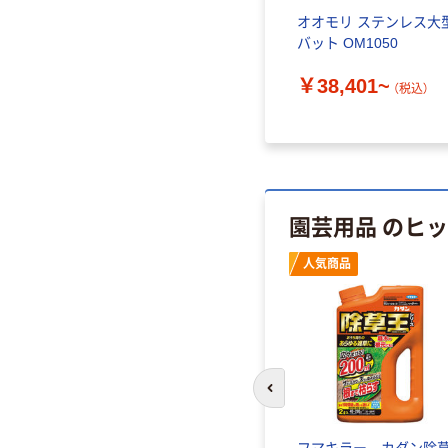
付バスケ
口付ビーカー ステンレス
オオモリ ステンレス大
ビーカー 金属容器
バット OM1050
￥4,378~
￥38,401~
込）
（税込）
（税込）
園芸用品 のヒ
人気商品
前のスライドへ