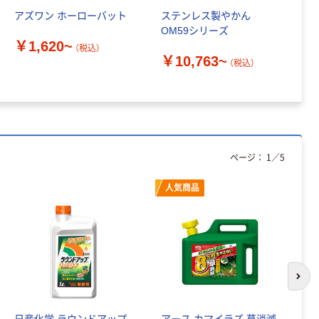
アズワン ホーローバット
ステンレス製やかん
ナ
OM59シリーズ
製
￥1,620~
（税込）
￥10,763~
（税込）
￥
ページ：
1
／
5
人気商品
次の