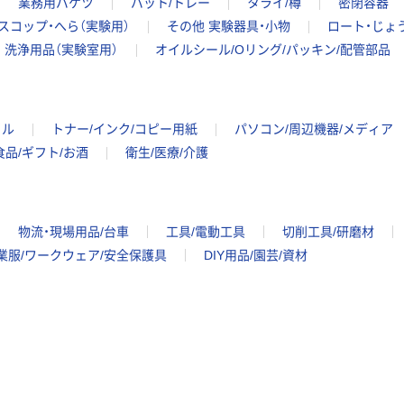
業務用バケツ
バット/トレー
タライ/樽
密閉容器
スコップ・へら（実験用）
その他 実験器具・小物
ロート・じょ
洗浄用品（実験室用）
オイルシール/Oリング/パッキン/配管部品
イル
トナー/インク/コピー用紙
パソコン/周辺機器/メディア
食品/ギフト/お酒
衛生/医療/介護
物流・現場用品/台車
工具/電動工具
切削工具/研磨材
業服/ワークウェア/安全保護具
DIY用品/園芸/資材