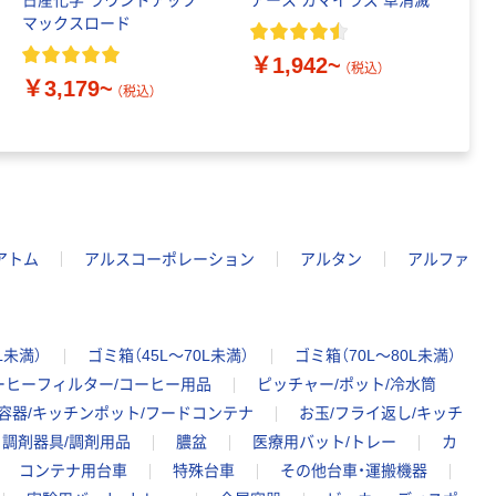
日産化学 ラウンドアップ
アース カマイラズ 草消滅
エ
マックスロード
￥1,942~
￥
（税込）
￥3,179~
（税込）
アトム
アルスコーポレーション
アルタン
アルファ
L未満）
ゴミ箱（45L～70L未満）
ゴミ箱（70L～80L未満）
ーヒーフィルター/コーヒー用品
ピッチャー/ポット/冷水筒
容器/キッチンポット/フードコンテナ
お玉/フライ返し/キッチ
調剤器具/調剤用品
膿盆
医療用バット/トレー
カ
コンテナ用台車
特殊台車
その他台車・運搬機器