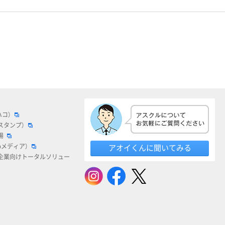
ハコ）
スタンプ）
場
bメディア）
アオイくんに聞いてみる
企業向けトータルソリュー