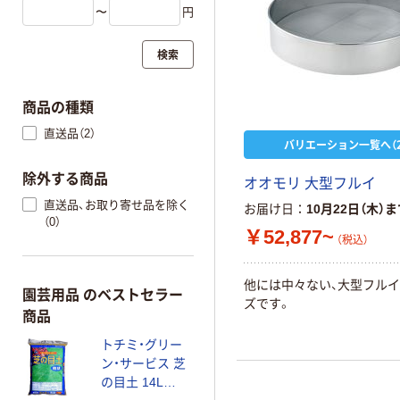
〜
円
検索
商品の種類
直送品（2）
バリエーション一覧へ（2
除外する商品
オオモリ 大型フルイ
直送品、お取り寄せ品を除く
お届け日
10月22日（木）
（0）
￥52,877~
（税込）
他には中々ない、大型フル
園芸用品 のベストセラー
ズです。
商品
トチミ・グリー
ン・サービス 芝
の目土 14L