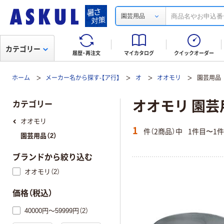
園芸用品
カテゴリー
履歴・再注文
マイカタログ
クイックオーダー
ホーム
メーカー名から探す-【ア行】
オ
オオモリ
園芸用品
オオモリ 園芸
カテゴリー
オオモリ
1
件（2商品）中
1件目〜1
園芸用品（2）
ブランドから絞り込む
オオモリ（2）
価格（税込）
40000円～59999円（2）