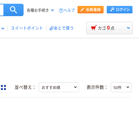
ヘルプ
各種お手続き
0
スイートポイント
あとで買う
カゴ
点
並べ替え：
表示件数：