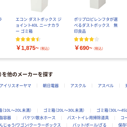
ラ
エコン ダストボックス ジ
ポリプロピレンフタが選
ョイント40L ニーナカラ
べるダストボックス 無
ー ゴミ箱
印良品
￥1,875~
￥690~
（税込）
（税込）
未満）を他のメーカーを探す
アイリスオーヤマ
朝日電器
アスクル
アスベル
（10L～20L未満）
ゴミ箱（20L～30L未満）
ゴミ箱（30L～45
脂容器
バケツ/散水ホース
バス・トイレ用掃除道具
コ
んじゅう/ワゴン/クーラーボックス
バット/ボール/ざる
保存