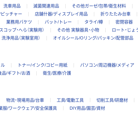
洗車用品
滅菌関連用品
その他ガーゼ/包帯/衛生材料
/ピッチャー
店舗什器/ディスプレイ用品
折りたたみ台車
業務用バケツ
バット/トレー
タライ/樽
密閉容器
スコップ・へら（実験用）
その他 実験器具・小物
ロート・じょ
洗浄用品（実験室用）
オイルシール/Oリング/パッキン/配管部品
イル
トナー/インク/コピー用紙
パソコン/周辺機器/メディア
食品/ギフト/お酒
衛生/医療/介護
物流・現場用品/台車
工具/電動工具
切削工具/研磨材
業服/ワークウェア/安全保護具
DIY用品/園芸/資材