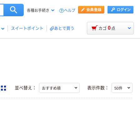
ヘルプ
各種お手続き
0
スイートポイント
あとで買う
カゴ
点
並べ替え：
表示件数：