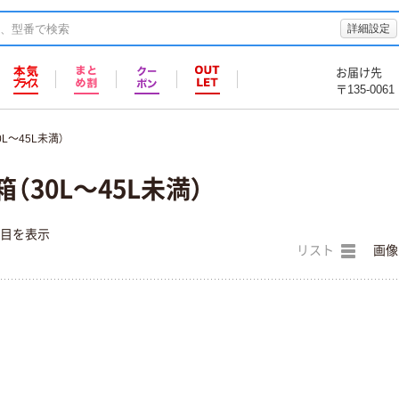
詳細設定
お届け先
〒135-0061
L～45L未満）
（30L～45L未満）
件目を表示
リスト
画像