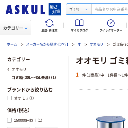
...
ゴミ箱
カテゴリー
履歴・再注文
マイカタログ
クイックオーダー
ホーム
メーカー名から探す-【ア行】
オ
オオモリ
ゴミ箱（30
オオモリ ゴミ箱
カテゴリー
オオモリ
1
件（1商品）中
1件目〜1
ゴミ箱（30L～45L未満）（1）
ブランドから絞り込む
オオモリ（1）
価格（税込）
150000円以上（1）