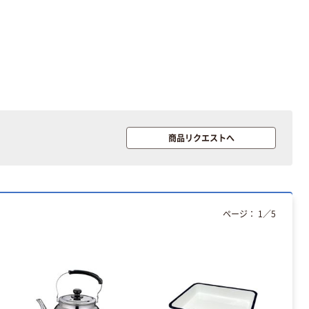
商品リクエストへ
ページ：
1
／
5