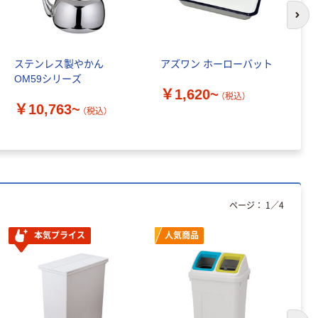
次の
ステンレス製やかん
アズワン ホーローバット
オ
OM59シリーズ
ー
￥1,620~
（税込）
￥10,763~
￥
（税込）
ページ：
1
／
4
本気プライス
人気商品