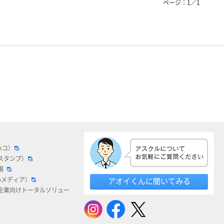
ページ：
1
／
1
ハコ）
スタンプ）
場
bメディア）
アオイくんに聞いてみる
企業向けトータルソリュー