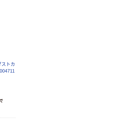
ダストカ
004711
まで