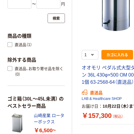
〜
円
検索
商品の種類
直送品（1）
カゴに入れる
除外する商品
オオモリ ペダル式大型
直送品、お取り寄せ品を除く
（0）
ン 36L 430φ×500 OM 00
1個 63-2568-64（直送品）
直送品
ゴミ箱（30L～45L未満） の
LAB & Healthcare SHOP
ベストセラー商品
お届け日
10月22日（木）
￥157,300
山崎産業 ロータ
（税込）
ーボックス
￥6,500~