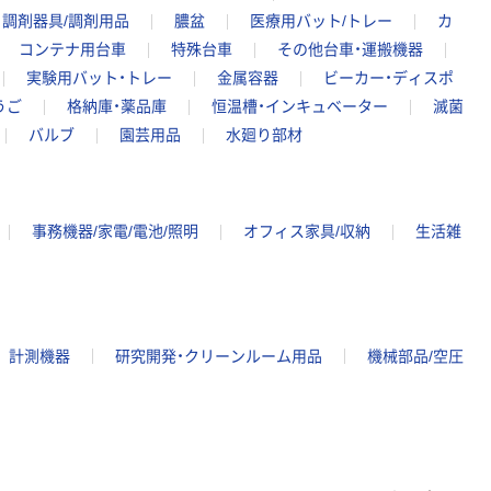
調剤器具/調剤用品
膿盆
医療用バット/トレー
カ
コンテナ用台車
特殊台車
その他台車・運搬機器
実験用バット・トレー
金属容器
ビーカー・ディスポ
うご
格納庫・薬品庫
恒温槽・インキュベーター
滅菌
バルブ
園芸用品
水廻り部材
事務機器/家電/電池/照明
オフィス家具/収納
生活雑
計測機器
研究開発・クリーンルーム用品
機械部品/空圧