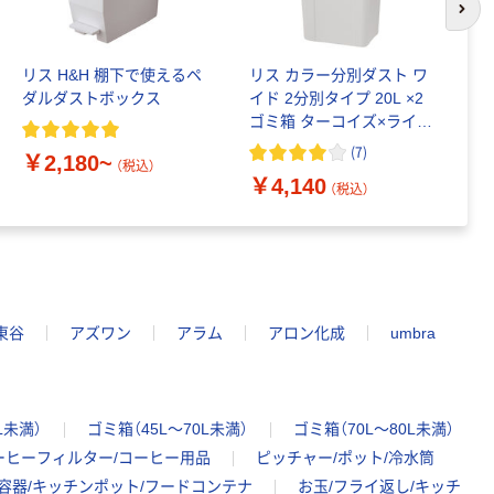
次の
リス H&H 棚下で使えるペ
リス カラー分別ダスト ワ
ア
ダルダストボックス
イド 2分別タイプ 20L ×2
ダ
ゴミ箱 ターコイズ×ライト
A
グリーン 1個 日本製 幅
3
(
7
)
￥2,180~
￥
420×奥行310×高さ
（税込）
￥4,140
690mm
（税込）
東谷
アズワン
アラム
アロン化成
umbra
L未満）
ゴミ箱（45L～70L未満）
ゴミ箱（70L～80L未満）
ーヒーフィルター/コーヒー用品
ピッチャー/ポット/冷水筒
容器/キッチンポット/フードコンテナ
お玉/フライ返し/キッチ