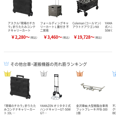
アスクル「現場のチカ
フォールディングキャ
Coleman（コールマン）
YAMAZ
ラ」 折りたたみコンテ
リーカート L 蓋付き 不
アウトドアワゴンNX
式ハンド
ナキャリーカート
二貿易
50W GT
￥2,280～
￥3,460～
￥19,728～
￥
（税込）
（税込）
（税込）
その他台車・運搬機器の売れ筋ランキング
「現場のチカラ」 折りたた
YAMAZEN オリタタミ式
金沢車輌 大型樹脂台車用
不
みコンテナキャリーカー
ハンドキャリーGT-50W
フットブレーキ PFB-300
グ
ト 33L …
GT…
1個
BE