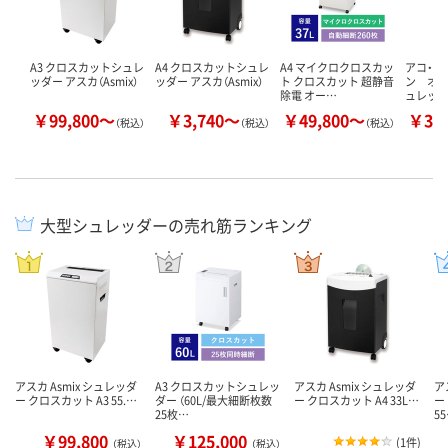
A3 クロスカットシュレ
A4 クロスカットシュレ
A4 マイクロクロスカッ
アコ・ブ
ッダー アスカ（Asmix）
ッダー アスカ（Asmix）
ト クロスカット 超静音
ン オ
除電 オー…
ュレッ
￥99,800～
￥3,740～
￥49,800～
￥37
（税込）
（税込）
（税込）
大型シュレッダーの売れ筋ランキング
アスカ Asmix シュレッダ
A3 クロスカットシュレッ
アスカ Asmix シュレッダ
ア
ー クロスカット A3 55.…
ダー （60L/最大細断枚数
ー クロスカット A4 33L…
ー
25枚…
5
￥99,800
￥125,000
(
1件
)
（税込）
（税込）