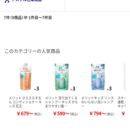
7件（9商品）中 1件目～7件目
このカテゴリーの人気商品
メリット さらさらする
メリット 泡で出てくる
メリットキッズ リンス
スケータ
ん コンディショナー キ
シャンプー キッズ から
のいらない泡シャンプ
速乾 ヘ
ッズ 花王
まりやすい髪…
ー
キャラ
￥679～
￥590～
￥794～
￥1
（税込）
（税込）
（税込）