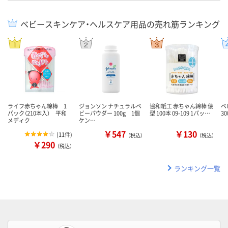
ベビースキンケア・ヘルスケア用品の売れ筋ランキング
ライフ赤ちゃん綿棒 1
ジョンソン ナチュラルベ
協和紙工 赤ちゃん綿棒 俵
ベ
パック（210本入） 平和
ビーパウダー 100g 1個
型 100本 09-109 1パッ…
30
メディク
ケン…
￥547
￥130
(
11件
)
（税込）
（税込）
￥290
（税込）
ランキング一覧