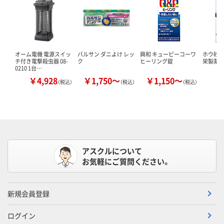
オーム電機 電源スイッ
バルサン ダニよけ レッ
興和 キューピーコーワ
ホウ砂（結
チ付き電撃殺虫器 08-
ク
ヒーリング錠
栄製薬 
0210 1台…
￥4,928
￥1,750～
￥1,150～
￥
（税込）
（税込）
（税込）
アスクルについて
お気軽にご質問ください。
新規会員登録
ログイン