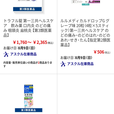
トラフル錠 第一三共ヘルスケ
ルルメディカルドロップG グ
ア 飲み薬 口内炎 のどの痛
レープ味 20粒（4粒×5スティ
み 咽頭炎 扁桃炎 【第3類医薬
ック）第一三共ヘルスケア の
品】
どの痛み・のどのはれ・のどの
あれ・せき・たん【指定第2類医
￥1,760
￥2,365
薬品】
お届け日：
8月9日（日）
￥506
（税込）
アスクル在庫商品
お届け日：
8月9日（日）
内容量・販売単位違いの商品が
2
商品ありま
アスクル在庫商品
す