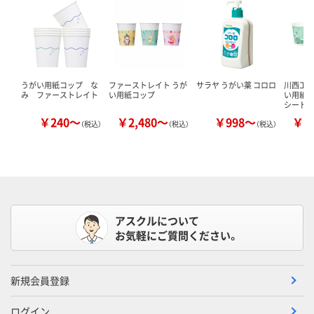
うがい用紙コップ な
ファーストレイト うが
サラヤ うがい薬 コロロ
川西工業
み ファーストレイト
い用紙コップ
い用紙コ
シード
￥240～
￥2,480～
￥998～
￥2
（税込）
（税込）
（税込）
アスクルについて
お気軽にご質問ください。
新規会員登録
ログイン