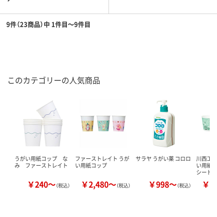
9件（23商品）中 1件目～9件目
このカテゴリーの人気商品
うがい用紙コップ な
ファーストレイト うが
サラヤ うがい薬 コロロ
川西工業
み ファーストレイト
い用紙コップ
い用紙コ
シード
￥240～
￥2,480～
￥998～
￥2
（税込）
（税込）
（税込）