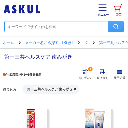
カゴ
メニュー
ホーム
メーカー名から探す - 【タ行】
タ
第一三共ヘルス
第一三共ヘルスケア 歯みがき
1
9
件（23商品）中 1～9件を表示
表示切替
絞り込み
並び替え
第一三共ヘルスケア 歯みがき
絞り込み