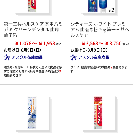
第一三共ヘルスケア 薬用ハミ
シティース ホワイト プレミ
ガキ クリーンデンタル 歯周
アム 歯磨き粉 70g 第一三共ヘ
病予防
ルスケア
￥1,078
￥1,958
￥3,568
￥3,750
お届け日：
8月9日（日）
お届け日：
8月9日（日）
アスクル在庫商品
アスクル在庫商品
販売名・原材料 ※お手元に届いた商品を必
タイプ・販売単位違いの商品が
2
商品ありま
ずご確認ください・販売単位違いの商品が
3
す
商品あります