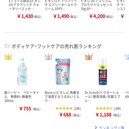
【アスクル限定】ビオレ
ビオレＵＶ アクアリッ
ビオレ UV アスリズム
ビオレ 
UV アクアリッチ ウォ
チ エアリーホールドク
プロテクトエッセンス
チ ライ
ータリーエッセ…
リーム SPF5…
70g SP…
ンス 花
￥1,430
￥1,490
￥4,200
￥1
（税込）
（税込）
（税込）
ボディケア・フットケアの売れ筋ランキング
新ハービー ベビーオイ
Biore u（ビオレu） 角層ま
Dr.Scholl（ドクターショ
ベ
ル 無香料・無着色
で浸透するうるおいミル
ール） 靴用消臭・抗菌スプ
49
300mL
ク …
レ…
￥755
(
2件
)
(
3件
)
（税込）
￥688
￥1,188
（税込）
（税込）
ランキング一覧