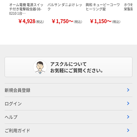
オーム電機 電源スイッ
バルサン ダニよけ レッ
興和 キューピーコーワ
ホウ砂（結
チ付き電撃殺虫器 08-
ク
ヒーリング錠
栄製薬 
0210 1台…
￥4,928
￥1,750～
￥1,150～
￥
（税込）
（税込）
（税込）
アスクルについて
お気軽にご質問ください。
新規会員登録
ログイン
ヘルプ
ご利用ガイド